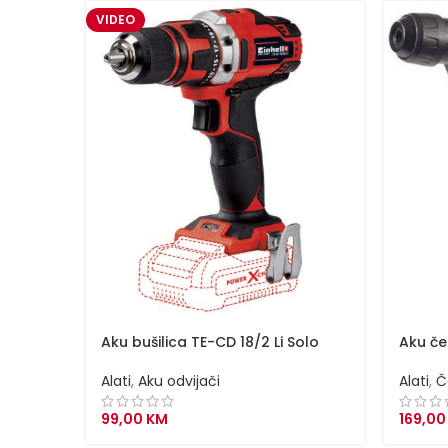
VIDEO
Aku bušilica TE-CD 18/2 Li Solo
Aku ček
Alati
,
Aku odvijači
Alati
,
Č
99,00
KM
169,0