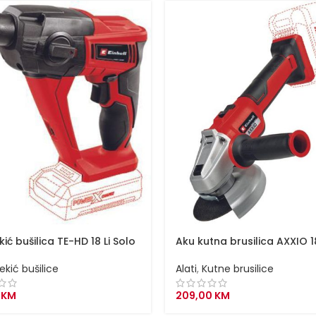
ić bušilica TE-HD 18 Li Solo
Aku kutna brusilica AXXIO 1
ekić bušilice
Alati
,
Kutne brusilice
0
KM
209,00
KM