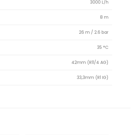
3000 L/h
8 m
26 m / 2.6 bar
35 °C
42mm (R11/4 AG)
33,3mm (R1 IG)