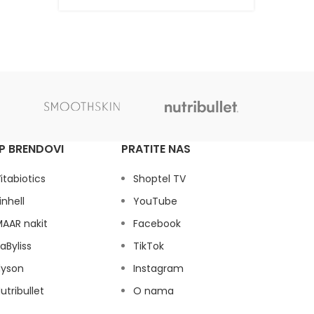
149,00
P BRENDOVI
PRATITE NAS
itabiotics
Shoptel TV
inhell
YouTube
AAR nakit
Facebook
aByliss
TikTok
dyson
Instagram
utribullet
O nama