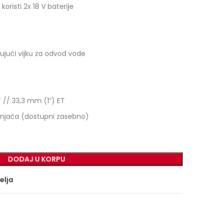
oristi 2x 18 V baterije
ujući vijku za odvod vode
T // 33,3 mm (1”) ET
punjača (dostupni zasebno)
DODAJ U KORPU
želja