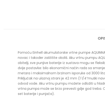
OPI
Pomoću Einhell akumulatorske vrtne pumpe AQUINNA 36/
novac i također zaštitite okoliš. Aku vrtnu pumpu AQ
obitelji, sve punjive baterije iz sustava mogu se fleks
dvije postavke: bilo ekonomični način rada sa smanj
metara i maksimalnom brzinom isporuke od 3000 lita
Priključak na ulaznoj strani je 42 mm (1 1/4”muški navo
odvod vode. Aku vrtnu pumpu možete odložiti u hladnoj
vrtna pumpa može se brzo prevesti gdje god treba. Ovaj
set baterije i punjača).