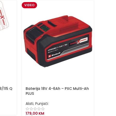
VIDEO
8/115 Q
Baterija 18V 4-6Ah – PXC Multi-Ah
Baterij
PLUS
Chang
Alati
,
Punjači
Alati
,
P
179,00
KM