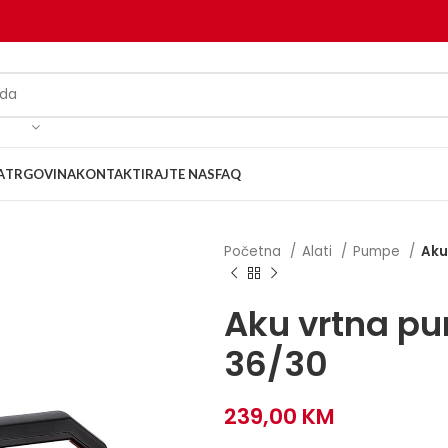
A
TRGOVINA
KONTAKTIRAJTE NAS
FAQ
Početna
Alati
Pumpe
Aku
Aku vrtna p
36/30
239,00
KM