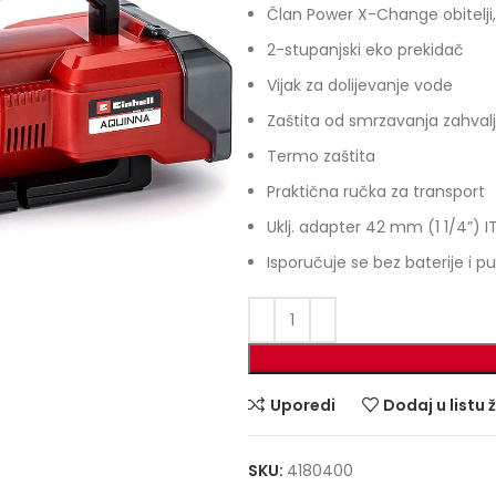
Član Power X-Change obitelji, k
2-stupanjski eko prekidač
Vijak za dolijevanje vode
Zaštita od smrzavanja zahvalj
Termo zaštita
Praktična ručka za transport
Uklj. adapter 42 mm (1 1/4”) I
Isporučuje se bez baterije i 
Uporedi
Dodaj u listu 
SKU:
4180400