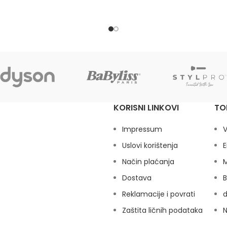
KORISNI LINKOVI
TO
Impressum
V
Uslovi korištenja
E
Način plaćanja
M
Dostava
B
Reklamacije i povrati
Zaštita ličnih podataka
N