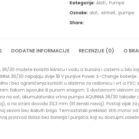
Kategorije:
Alati
,
Pumpe
Oznake:
alat
,
einhell
,
pumpe
Share:
S
DODATNE INFORMACIJE
RECENZIJE (0)
O BR
30 možete koristiti kišnicu i vodu iz bunara i cisterni u bilo k
UINNA 36/30 napajaju dvije 18 V punjive Power X-Change baterije
ibilno i bez ograničenja koristiti u alatima za radionicu i vrt iz P
enim tlakom isporuke ili punom snagom. S dostavnom visinom za
ra na sat, akumulatorska vrtna pumpa AQUINNA 36/30 također da
j), a na strani dovoda 33,3 mm (R1 ženski navoj). Postoji vijak za
 sezoni bez ikakvih briga. Termostatski prekidač štiti motor od 
 proizvod dolazi bez baterija i punjača, koji su dostupni zasebno