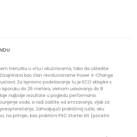
ANDU
ojem trenutku u vrtu i okućnicama, tako da uštedite
. Dizajnirana kao član revolucionarne Power X-Change
XC sustava. Za ispravno podešavanje tu je ECO sklopka s
 isporuku do 26 metara, visinom usisavanja do 8
je najbolje rezultate u pogledu performansi.
 punjenje vode, a radi zaštite od smrzavanja, vijak za
preopterećenja. Zahvaljujući praktičnoj ručki, aku
, na primjer, kao praktični PXC Starter Kit (početni