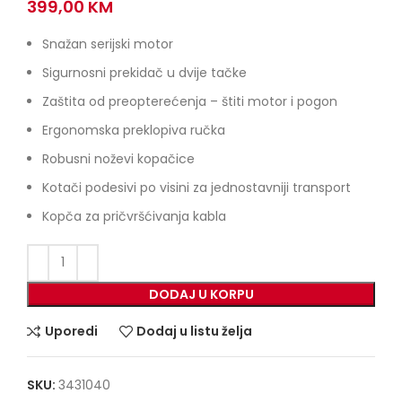
399,00
KM
Snažan serijski motor
Sigurnosni prekidač u dvije tačke
Zaštita od preopterećenja – štiti motor i pogon
Ergonomska preklopiva ručka
Robusni noževi kopačice
Kotači podesivi po visini za jednostavniji transport
Kopča za pričvršćivanja kabla
DODAJ U KORPU
Uporedi
Dodaj u listu želja
SKU:
3431040