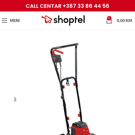
CALL CENTAR +387 33 86 44 56
0
MENI
0,00
KM