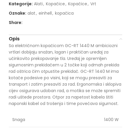
Kategorije:
Alati
,
Kopačice
,
Kopačice
,
Vrt
Oznake:
alat
,
einhell
,
kopačica
Share:
Opis
Sa električnom kopačicom GC-RT 1440 M ambiciozni
vrtlari dobijaju snažan, lagan i praktičan uređaj za
učinkovito prekopavanje tla. Uređaj je opremljen
sigurnosnim prekidačem u 2 točke koji odmah prekida
rad oštrica čim otpustite prekidač. GC-RT 1440 M ima
kotače podesive po visini, koji se mogu presaviti za
transport i zatim presaviti za rad. Ergonomska i sklopiva
cijev osigurava udoban rad, a motika se može spremiti
radi uštede prostora. Otpor za napetost kabela štiti
naponski kabel od trošenja i time povećava sigurnost.
Snaga
1400 W