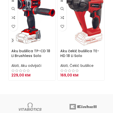
Aku bušilica TP-CD 18
Aku čekić bušilica TE-
Ak
Li Brushless Solo
HD 18 Li Solo
AX
Alati
,
Aku odvijači
Alati
,
Čekić bušilice
Al
229,00
KM
169,00
KM
2