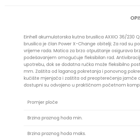
OPI
Einhell akumulatorska kutna brusilica AXXIO 36/230 Q p
brusilica je član Power X-Change obitelji; Za rad su p
vrijeme rada. Matica za brzo otpuštanje osigurava brzu
podešavanjem omogućuje fleksibilan rad. Antivibrac
upotrebu, dok se dodatna ručka može fleksibilno postav
mm. Zaštita od laganog pokretanja i ponovnog pokretanj
kućište mjenjača i zaštita od preopterećenja jamče dugot
dostupni su odvojeno u praktičnom početnom kompletu
Promjer ploče
Brzina praznog hoda min.
Brzina praznog hoda maks.