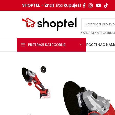
SHOPTEL - Znaš šta kupuješ!
OZNAČI KATEGORIJU
PRETRAŽI KATEGORIJE
POČETNA
O NAM