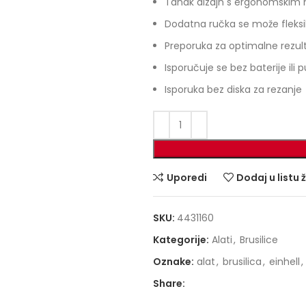
Tanak dizajn s ergonomskim
Dodatna ručka se može fleksib
Preporuka za optimalne rezultat
Isporučuje se bez baterije il
Isporuka bez diska za rezanje
Uporedi
Dodaj u listu 
SKU:
4431160
Kategorije:
Alati
,
Brusilice
Oznake:
alat
,
brusilica
,
einhell
,
Share: