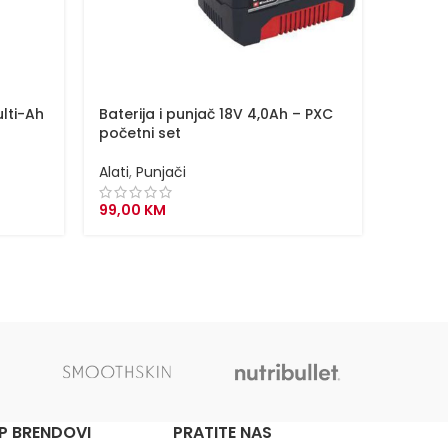
lti-Ah
Baterija i punjač 18V 4,0Ah – PXC
Baterij
početni set
početn
Alati
,
Punjači
Alati
,
P
99,00
KM
149,00
P BRENDOVI
PRATITE NAS