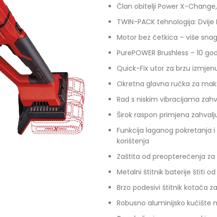
Član obitelji Power X-Change, 
TWIN-PACK tehnologija: Dvije 
Motor bez četkica – više snag
PurePOWER Brushless – 10 god
Quick-Fix utor za brzu izmjen
Okretna glavna ručka za maks
Rad s niskim vibracijama zahval
Širok raspon primjena zahvalj
Funkcija laganog pokretanja i
korištenja
Zaštita od preopterećenja za d
Metalni štitnik baterije štiti od 
Brzo podesivi štitnik kotača za
Robusno aluminijsko kućište 