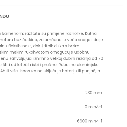
ANDU
ili kamenom: različite su primjene raznolike. Kutna
i motoru bez četkica, zajamčena je veća snaga i dulje
 fleksibilnost, dok štitnik diska s brzim
gonomskim mekim rukohvatom omogućuje udobnu
enu zahvaljujući iznimno velikoj dubini rezanja od 70
iti od letećih iskri i prašine. Robusno aluminijsko
i više. Isporuka ne uključuje bateriju ili punjač, ​​a
230 mm
0 min^-1
6600 min^-1