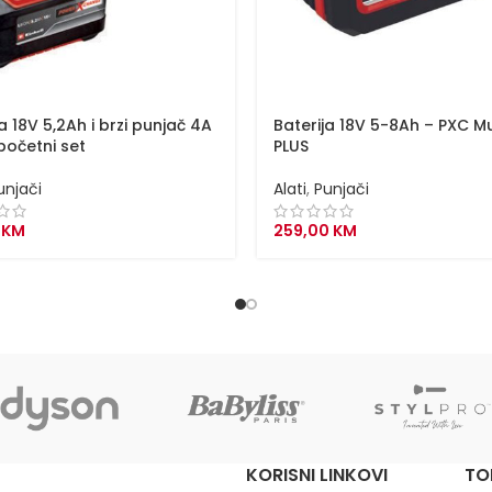
a 18V 5,2Ah i brzi punjač 4A
Baterija 18V 5-8Ah – PXC Mu
početni set
PLUS
unjači
Alati
,
Punjači
0
KM
259,00
KM
KORISNI LINKOVI
TO