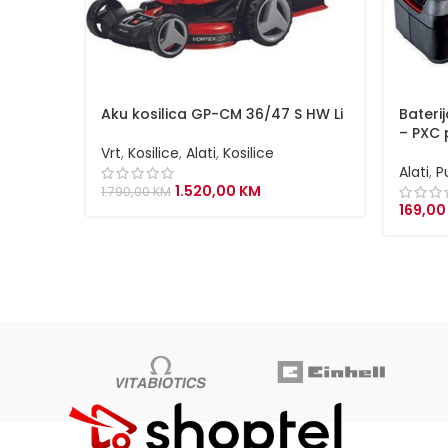
Aku kosilica GP-CM 36/47 S HW Li
Baterij
– PXC 
Vrt
,
Kosilice
,
Alati
,
Kosilice
Alati
,
P
Original
Current
1.520,00
KM
1.790,00
KM
price
price
169,0
was:
is:
1.790,00 KM.
1.520,00 KM.