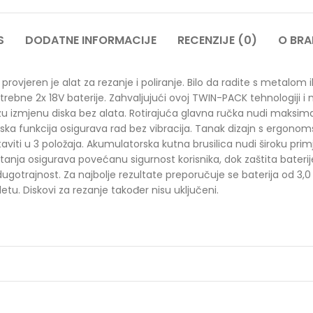
S
DODATNE INFORMACIJE
RECENZIJE (0)
O BR
rovjeren je alat za rezanje i poliranje. Bilo da radite s metalom 
otrebne 2x 18V baterije. Zahvaljujući ovoj TWIN-PACK tehnologiji 
 izmjenu diska bez alata. Rotirajuća glavna ručka nudi maksimalnu
ijska funkcija osigurava rad bez vibracija. Tanak dizajn s er
iti u 3 položaja. Akumulatorska kutna brusilica nudi široku primj
a osigurava povećanu sigurnost korisnika, dok zaštita baterije št
rajnost. Za najbolje rezultate preporučuje se baterija od 3,0 Ah il
. Diskovi za rezanje također nisu uključeni.