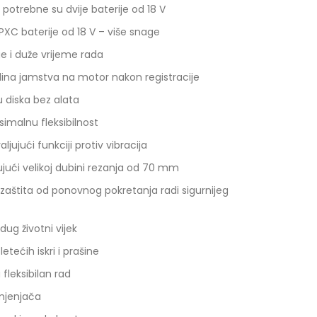
potrebne su dvije baterije od 18 V
PXC baterije od 18 V – više snage
e i duže vrijeme rada
ina jamstva na motor nakon registracije
u diska bez alata
imalnu fleksibilnost
jujući funkciji protiv vibracija
ujući velikoj dubini rezanja od 70 mm
 zaštita od ponovnog pokretanja radi sigurnijeg
ug životni vijek
letećih iskri i prašine
 fleksibilan rad
mjenjača