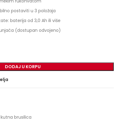
 mekim rukohvatom
ilno postaviti u 3 položaja
e: baterija od 3,0 Ah ili više
i punjača (dostupan odvojeno)
DODAJ U KORPU
želja
kutna brusilica