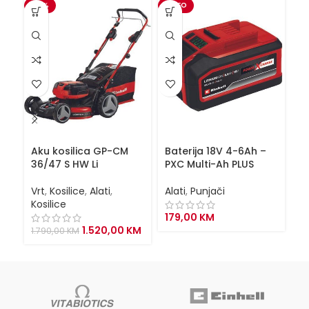
-15%
VIDEO
Aku kosilica GP-CM
Baterija 18V 4-6Ah –
Ba
36/47 S HW Li
PXC Multi-Ah PLUS
P
Vrt
,
Kosilice
,
Alati
,
Alati
,
Punjači
Al
Kosilice
179,00
KM
2
Original
Current
1.520,00
KM
1.790,00
KM
price
price
was:
is:
1.790,00 KM.
1.520,00 KM.