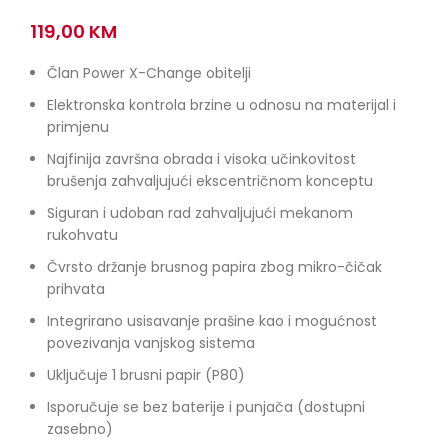
119,00
KM
Član Power X-Change obitelji
Elektronska kontrola brzine u odnosu na materijal i
primjenu
Najfinija završna obrada i visoka učinkovitost
brušenja zahvaljujući ekscentričnom konceptu
Siguran i udoban rad zahvaljujući mekanom
rukohvatu
Čvrsto držanje brusnog papira zbog mikro-čičak
prihvata
Integrirano usisavanje prašine kao i mogućnost
povezivanja vanjskog sistema
Uključuje 1 brusni papir (P80)
Isporučuje se bez baterije i punjača (dostupni
zasebno)