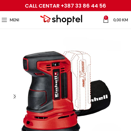
CALL CENTAR +387 33 86 44 56
0
MENI
0,00
KM