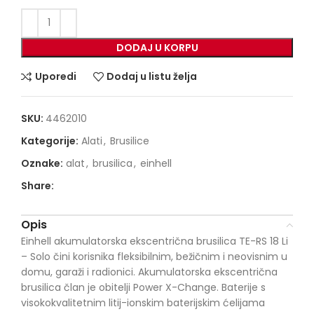
DODAJ U KORPU
Uporedi
Dodaj u listu želja
SKU:
4462010
Kategorije:
Alati
,
Brusilice
Oznake:
alat
,
brusilica
,
einhell
Share:
Opis
Einhell akumulatorska ekscentrična brusilica TE-RS 18 Li
– Solo čini korisnika fleksibilnim, bežičnim i neovisnim u
domu, garaži i radionici. Akumulatorska ekscentrična
brusilica član je obitelji Power X-Change. Baterije s
visokokvalitetnim litij-ionskim baterijskim ćelijama