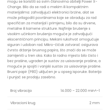
mogu se koristiti sa svim članovima obitelji Power X-
Change. Bilo da se radi o mekim ili kompaktnim
materijalima: zahvaljujući elektronici brzine, alat se
može prilagoditi površinama koje se obrađuju za rad
specifičan za materijal i primjenu, bilo da su drvene,
metalne ili kamene strukture. Najfinije brušenje s
visokim učinkom brušenja moguće je zahvaljujući
ekscentričnom principu. Mekani rukohvat omogućuje
siguran i udoban rad. Mikro-čičak zatvarač osigurava
čvrsto držanje brusnog papira, što znači da se može
zamijeniti u tren oka. Kako bi radno mjesto bilo čisto i
bez prašine, ugrađen je sustav za usisavanje prašine, a
moguće je spojiti i vanjski sustav za usisavanje prašine.
Brusni papir (P80) uključen je u opseg isporuke. Baterija
i punjač se prodaju zasebno.
Broj vibracija
14.000 – 22.000 min^-1
Vibracioni krug
2 mm