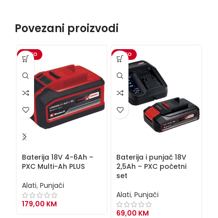
Povezani proizvodi
VIDEO
VIDEO
VI
Baterija 18V 4-6Ah –
Baterija i punjač 18V
Ba
PXC Multi-Ah PLUS
2,5Ah – PXC početni
4
set
s
Alati
,
Punjači
Alati
,
Punjači
Al
179,00
KM
69,00
KM