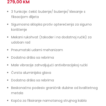
279,00
KM
3 funkcije: čekić bušenje/ bušenje/ klesanje s
fiksacijom dlijeta
Sigurnosna sklopka protiv opterećenja za sigurno
korištenje
Mekani rukohvat (također i na dodatnoj ručki) za
udoban rad
Pneumatski udarni mehanizam
Dodatna drška sa rebrima
Male vibracije zahvaljujući antivibracijskoj ručki
Čvrsta aluminijska glava
Dodatna drška sa rebrima
Beskonačno podesiv graničnik dubine od kvalitetnog
metala
Kopča za fiksiranje namotanog strujnog kabla