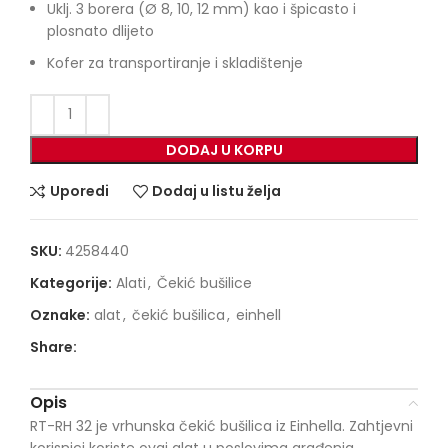
Uklj. 3 borera (Ø 8, 10, 12 mm) kao i špicasto i
plosnato dlijeto
Kofer za transportiranje i skladištenje
DODAJ U KORPU
Uporedi
Dodaj u listu želja
SKU:
4258440
Kategorije:
Alati
,
Čekić bušilice
Oznake:
alat
,
čekić bušilica
,
einhell
Share:
Opis
RT-RH 32 je vrhunska čekić bušilica iz Einhella. Zahtjevni
korisnici koriste ovaj alat u poslovima građenja,