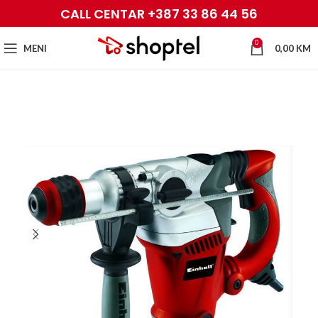
CALL CENTAR +387 33 86 44 56
0
MENI
0,00
KM