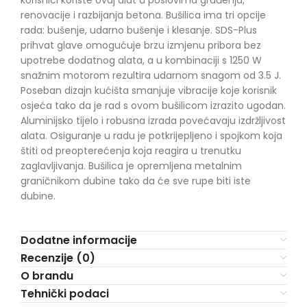
renovacije i razbijanja betona. Bušilica ima tri opcije
rada: bušenje, udarno bušenje i klesanje. SDS-Plus
prihvat glave omogućuje brzu izmjenu pribora bez
upotrebe dodatnog alata, a u kombinaciji s 1250 W
snažnim motorom rezultira udarnom snagom od 3.5 J.
Poseban dizajn kućišta smanjuje vibracije koje korisnik
osjeća tako da je rad s ovom bušilicom izrazito ugodan.
Aluminijsko tijelo i robusna izrada povećavaju izdržljivost
alata. Osiguranje u radu je potkrijepljeno i spojkom koja
štiti od preopterećenja koja reagira u trenutku
zaglavljivanja. Bušilica je opremljena metalnim
graničnikom dubine tako da će sve rupe biti iste
dubine.
Dodatne informacije
Recenzije (0)
O brandu
Tehnički podaci