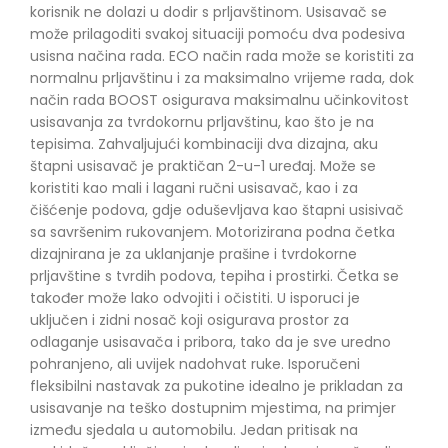
korisnik ne dolazi u dodir s prljavštinom. Usisavač se
može prilagoditi svakoj situaciji pomoću dva podesiva
usisna načina rada. ECO način rada može se koristiti za
normalnu prljavštinu i za maksimalno vrijeme rada, dok
način rada BOOST osigurava maksimalnu učinkovitost
usisavanja za tvrdokornu prljavštinu, kao što je na
tepisima. Zahvaljujući kombinaciji dva dizajna, aku
štapni usisavač je praktičan 2-u-1 uređaj. Može se
koristiti kao mali i lagani ručni usisavač, kao i za
čišćenje podova, gdje oduševljava kao štapni usisivač
sa savršenim rukovanjem. Motorizirana podna četka
dizajnirana je za uklanjanje prašine i tvrdokorne
prljavštine s tvrdih podova, tepiha i prostirki. Četka se
također može lako odvojiti i očistiti. U isporuci je
uključen i zidni nosač koji osigurava prostor za
odlaganje usisavača i pribora, tako da je sve uredno
pohranjeno, ali uvijek nadohvat ruke. Isporučeni
fleksibilni nastavak za pukotine idealno je prikladan za
usisavanje na teško dostupnim mjestima, na primjer
između sjedala u automobilu. Jedan pritisak na