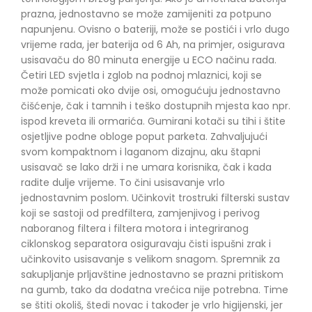
prazna, jednostavno se može zamijeniti za potpuno
napunjenu. Ovisno o bateriji, može se postići i vrlo dugo
vrijeme rada, jer baterija od 6 Ah, na primjer, osigurava
usisavaču do 80 minuta energije u ECO načinu rada.
Četiri LED svjetla i zglob na podnoj mlaznici, koji se
može pomicati oko dvije osi, omogućuju jednostavno
čišćenje, čak i tamnih i teško dostupnih mjesta kao npr.
ispod kreveta ili ormarića. Gumirani kotači su tihi i štite
osjetljive podne obloge poput parketa. Zahvaljujući
svom kompaktnom i laganom dizajnu, aku štapni
usisavač se lako drži i ne umara korisnika, čak i kada
radite dulje vrijeme. To čini usisavanje vrlo
jednostavnim poslom. Učinkovit trostruki filterski sustav
koji se sastoji od predfiltera, zamjenjivog i perivog
naboranog filtera i filtera motora i integriranog
ciklonskog separatora osiguravaju čisti ispušni zrak i
učinkovito usisavanje s velikom snagom. Spremnik za
sakupljanje prljavštine jednostavno se prazni pritiskom
na gumb, tako da dodatna vrećica nije potrebna. Time
se štiti okoliš, štedi novac i također je vrlo higijenski, jer