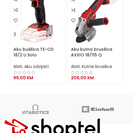
Aku bušilica TE-CD
Aku kutna brusilica
Ba
18/2 Li Solo
AXXIO 18/115 Q
P
Alati
,
Aku odvijači
Alati
,
Kutne brusilice
Al
99,00
KM
209,00
KM
1