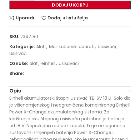
DODAJ U KORPU
Uporedi
Dodaj u listu želja
SKU:
2347180
Kategorije:
Alati
,
Mali kućanski aparati
,
Usisivači
,
Usisivači
Oznake:
alat
,
einhell
,
usisavači
Share:
Opis
Einhell akumulatorski štapni usisivač TE-SV 18 Li-Solo dio
je višenamjenskog i neograničeno kombiniranog Einhell
Power X-Change akumulatorskog sistema. Za
korištenje aku štapnog usisivača potrebna je baterija
od 18 V. Neprekidan rad bez kabela: To je omogućeno
sustavom izmjenjivih baterija Power X-Change i
tehnologijom brzog punjenja. Ako je umetnuta baterija