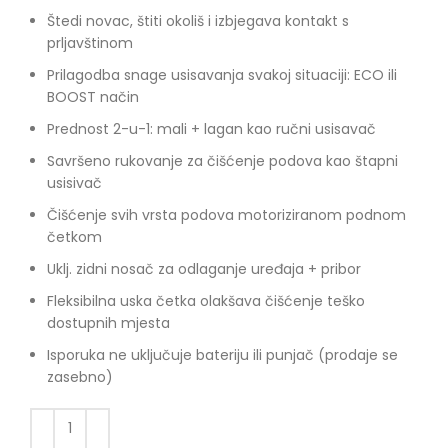
Štedi novac, štiti okoliš i izbjegava kontakt s
prljavštinom
Prilagodba snage usisavanja svakoj situaciji: ECO ili
BOOST način
Prednost 2-u-1: mali + lagan kao ručni usisavač
Savršeno rukovanje za čišćenje podova kao štapni
usisivač
Čišćenje svih vrsta podova motoriziranom podnom
četkom
Uklj. zidni nosač za odlaganje uređaja + pribor
Fleksibilna uska četka olakšava čišćenje teško
dostupnih mjesta
Isporuka ne uključuje bateriju ili punjač (prodaje se
zasebno)