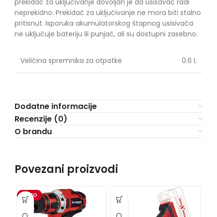
prekidač za uključivanje dovoljan je da usisavač radi
neprekidno. Prekidač za uključivanje ne mora biti stalno
pritisnut. Isporuka akumulatorskog štapnog usisivača
ne uključuje bateriju ili punjač, ​​ali su dostupni zasebno.
Veličina spremnika za otpatke
0.6 L
Dodatne informacije
Recenzije (0)
O brandu
Povezani proizvodi
VIDEO
VI