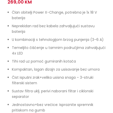
269,00
KM
Član obitelji Power X-Change, potrebna je 1x 18 V
baterija
Neprekidan rad bez kabela zahvaljujući sustavu
baterija
U kombinaciji s tehnologijom brzog punjenja (3–6 A)
Temeljito čišćenje u tamnim područjima zahvaljujući
4x LED
Tihi rad uz pomoć gumiranih kotača
Kompaktan, lagan dizajn za usisavanje bez umora
Čist ispušni zrak+velika usisna snaga – 3-struki
filterski sistem
Sustav filtra uklj. perivi naborani filtar i ciklonski
separator
Jednostavno+bez vrećice: Ispraznite spremnik
pritiskom na gumb