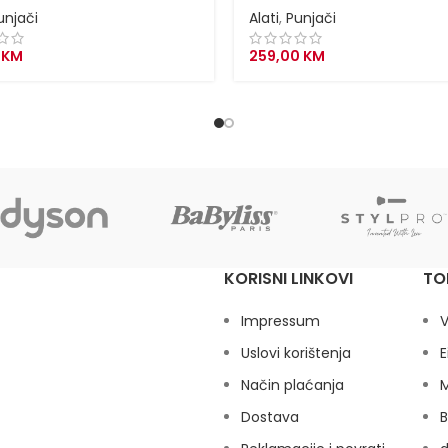
unjači
Alati
,
Punjači
0
KM
259,00
KM
KORISNI LINKOVI
TO
Impressum
V
Uslovi korištenja
E
Način plaćanja
M
Dostava
B