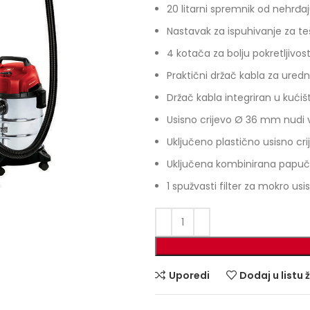
20 litarni spremnik od nehrđaj
Nastavak za ispuhivanje za t
4 kotača za bolju pokretljivos
Praktični držač kabla za uredn
Držač kabla integriran u kućiš
Usisno crijevo Ø 36 mm nudi ve
Uključeno plastično usisno crij
Uključena kombinirana papuči
1 spužvasti filter za mokro usi
Uporedi
Dodaj u listu 