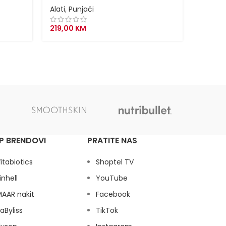
Alati
,
Punjači
Alati
,
P
219,00
KM
189,90
K
P BRENDOVI
PRATITE NAS
itabiotics
Shoptel TV
inhell
YouTube
AAR nakit
Facebook
aByliss
TikTok