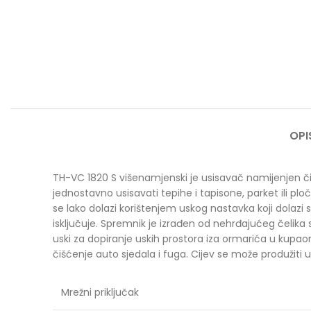
OPI
TH-VC 1820 S višenamjenski je usisavač namijenjen čišće
jednostavno usisavati tepihe i tapisone, parket ili pl
se lako dolazi korištenjem uskog nastavka koji dola
isključuje. Spremnik je izrađen od nehrđajućeg čelika
uski za dopiranje uskih prostora iza ormarića u kupaon
čišćenje auto sjedala i fuga. Cijev se može produžiti u
Mrežni priključak