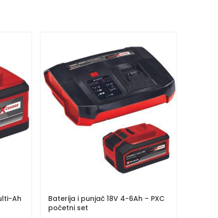
-37%
lti-Ah
Baterija i punjač 18V 4-6Ah – PXC
Baterij
početni set
Chang