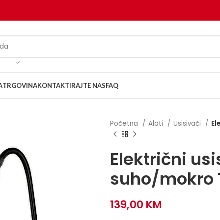
A
TRGOVINA
KONTAKTIRAJTE NAS
FAQ
Početna
Alati
Usisivači
El
Električni us
suho/mokro 
139,00
KM