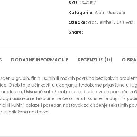
SKU:
2342167
Kategorije:
Alati
,
Usisivači
Oznake:
alat
,
einhell
,
usisivači
Share:
S
DODATNE INFORMACIJE
RECENZIJE (0)
O BR
nju grubih, finih i suhih ili mokrih površina bez ikakvih problema
očice. Osobito je učinkovit u uklanjanju tvrdokorne prljavštine u
zi s uređajem. Usisavač suho/mokro se kod usisa vode pomoću za
 stoga usisavanje tekućine ne će ometati korištenje dugi niz god
ici ili kuhinji dolaze i poseban nastavak za čišćenje tekstilnih p
z tri priložena nastavka.