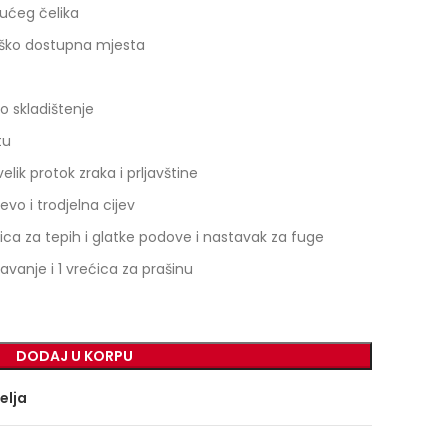
ućeg čelika
eško dostupna mjesta
t
o skladištenje
tu
lik protok zraka i prljavštine
evo i trodjelna cijev
ca za tepih i glatke podove i nastavak za fuge
savanje i 1 vrećica za prašinu
DODAJ U KORPU
želja