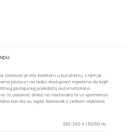
ANDU
. Usisavač je vrlo koristan i u kućanstvu, s njim je
 fugama pločica i na teško dostupnim mjestima do kojih
štitnog plutajućeg prekidača automatizirano
ina. Uz usisavač dolazi niz nastavaka te uz spomenuti
ovršina kao što su tepisi. Nastavak s četkom olakšava
220-240 V | 50/60 Hz