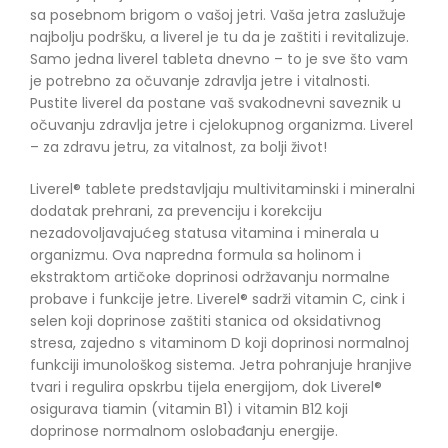
sa posebnom brigom o vašoj jetri. Vaša jetra zaslužuje
najbolju podršku, a liverel je tu da je zaštiti i revitalizuje.
Samo jedna liverel tableta dnevno – to je sve što vam
je potrebno za očuvanje zdravlja jetre i vitalnosti.
Pustite liverel da postane vaš svakodnevni saveznik u
očuvanju zdravlja jetre i cjelokupnog organizma. Liverel
– za zdravu jetru, za vitalnost, za bolji život!
Liverel® tablete predstavljaju multivitaminski i mineralni
dodatak prehrani, za prevenciju i korekciju
nezadovoljavajućeg statusa vitamina i minerala u
organizmu. Ova napredna formula sa holinom i
ekstraktom artičoke doprinosi održavanju normalne
probave i funkcije jetre. Liverel® sadrži vitamin C, cink i
selen koji doprinose zaštiti stanica od oksidativnog
stresa, zajedno s vitaminom D koji doprinosi normalnoj
funkciji imunološkog sistema. Jetra pohranjuje hranjive
tvari i regulira opskrbu tijela energijom, dok Liverel®
osigurava tiamin (vitamin B1) i vitamin B12 koji
doprinose normalnom oslobađanju energije.