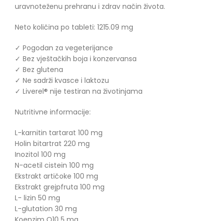
uravnoteženu prehranu i zdrav način života.
Neto količina po tableti: 1215.09 mg
✓ Pogodan za vegeterijance
✓ Bez vještačkih boja i konzervansa
✓ Bez glutena
✓ Ne sadrži kvasce i laktozu
✓ Liverel® nije testiran na životinjama
Nutritivne informacije:
L-karnitin tartarat 100 mg
Holin bitartrat 220 mg
Inozitol 100 mg
N-acetil cistein 100 mg
Ekstrakt artičoke 100 mg
Ekstrakt grejpfruta 100 mg
L- lizin 50 mg
L-glutation 30 mg
Koenzim Q10 5 mg