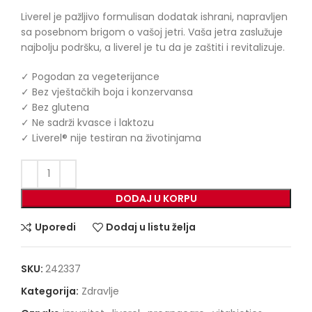
Liverel je pažljivo formulisan dodatak ishrani, napravljen
sa posebnom brigom o vašoj jetri. Vaša jetra zaslužuje
najbolju podršku, a liverel je tu da je zaštiti i revitalizuje.
✓ Pogodan za vegeterijance
✓ Bez vještačkih boja i konzervansa
✓ Bez glutena
✓ Ne sadrži kvasce i laktozu
✓ Liverel® nije testiran na životinjama
DODAJ U KORPU
Uporedi
Dodaj u listu želja
SKU:
242337
Kategorija:
Zdravlje