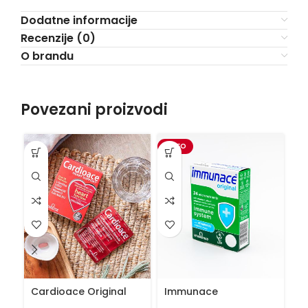
Dodatne informacije
Recenzije (0)
O brandu
Povezani proizvodi
VIDEO
Cardioace Original
Immunace
J