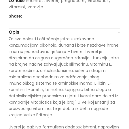
Oznake
imunitet
,
liverel
,
pregnacare
,
vitabiotics
,
vitamini
,
zdravlje
Share:
Opis
Za sve bolesti i oštećenja jetre uzrokovane
konzumacijom alkohola, duhana i brze nezdrave hrane,
imamo jednostavno rješenje – Liverel. Liverel je
dizajniran da osigura dugoročno zdravlje i funkciju jetre
na brojne načine zahvaljujući: silimarinu, vitaminu E,
karotenoidima, antioksidansima, selenu i drugim
mineralima neophodnim za održavanje jakog
imunološkog sistema te aminokiselinama: L-lizin, L-
karnitin i L-ornitin, te holinu, koji igraju bitnu ulogu u
detoksikacijskim procesima u jetri. Liverel nam dolazi iz
kompanije Vitabiotics koja je broj 1 u Velikoj Britaniji za
proizvodnju vitamina, te je dobitnik četiri nagrade
kraljice Velike Britanije.
Liverel je pažljivo formulisan dodatak ishrani, napravljen