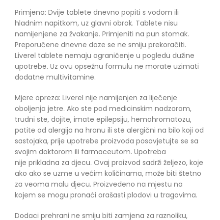
Primjena: Dvije tablete dnevno popiti s vodom ili
hladnim napitkom, uz glavni obrok. Tablete nisu
namijenjene za žvakanje. Primjeniti na pun stomak.
Preporučene dnevne doze se ne smiju prekoračiti.
Liverel tablete nemaju ograničenje u pogledu dužine
upotrebe. Uz ovu opsežnu formulu ne morate uzimati
dodatne multivitamine.
Mjere opreza: Liverel nije namijenjen za liječenje
oboljenja jetre. Ako ste pod medicinskim nadzorom,
trudni ste, dojite, imate epilepsiju, hemohromatozu,
patite od alergija na hranu ili ste alergični na bilo koji od
sastojaka, prije upotrebe proizvoda posavjetujte se sa
svojim doktorom ili farmaceutom. Upotreba
nije prikladna za djecu. Ovaj proizvod sadrži željezo, koje
ako ako se uzme u većim količinama, može biti štetno
za veoma malu djecu. Proizvedeno na mjestu na
kojem se mogu pronaći orašasti plodovi u tragovima.
Dodaci prehrani ne smiju biti zamjena za raznoliku,