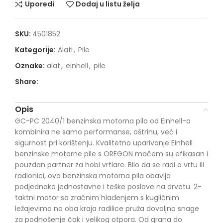
Uporedi
Dodaj u listu želja
SKU:
4501852
Kategorije:
Alati
,
Pile
Oznake:
alat
,
einhell
,
pile
Share:
Opis
GC-PC 2040/1 benzinska motorna pila od Einhell-a
kombinira ne samo performanse, oštrinu, već i
sigurnost pri korištenju. Kvalitetno uparivanje Einhell
benzinske motorne pile s OREGON mačem su efikasan i
pouzdan partner za hobi vrtlare. Bilo da se radi o vrtu ili
radionici, ova benzinska motorna pila obavlja
podjednako jednostavne i teške poslove na drvetu. 2-
taktni motor sa zračnim hlađenjem s kugličnim
ležajevima na oba kraja radilice pruža dovoljno snage
za podnošenje čak i velikog otpora. Od grana do