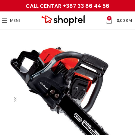
CALL CENTAR +387 33 86 44 56
0
MENI
0,00
KM