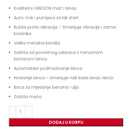
Kvalitetni OREGON mač i lanac
Auto-čok i pumpica za lak start
Ručka protiv vibracija – Smanjuje vibracije i zamor
korisnika
Velika metalna kandža
Zaštita od povratnog udaraca s trenutnom
kočnicom lanca
Automatsko podmazivanje lanca
Hvatanje lanca – smanjuje rizik kada lanac iskoči
Boca za miješanje benzina i ulja
Zaštita mača
DODAJ U KORPU