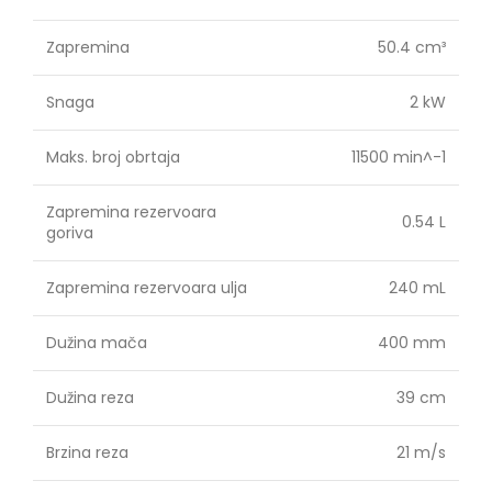
Zapremina
50.4 cm³
Snaga
2 kW
Maks. broj obrtaja
11500 min^-1
Zapremina rezervoara
0.54 L
goriva
Zapremina rezervoara ulja
240 mL
Dužina mača
400 mm
Dužina reza
39 cm
Brzina reza
21 m/s