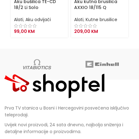
Aku bušilica TE-CD
Aku kutna brusilica
Ba
18/2 Li Solo
AXXIO 18/115 Q
P
Alati
,
Aku odvijači
Alati
,
Kutne brusilice
Al
99,00
KM
209,00
KM
2
Prva TV stanica u Bosni i Hercegovini posvećena isključivo
teleprodaji.
Uvijek novi proizvodi, 24 sata dnevno, najbolja sniženja i
detaljne informacije o proizvodima.