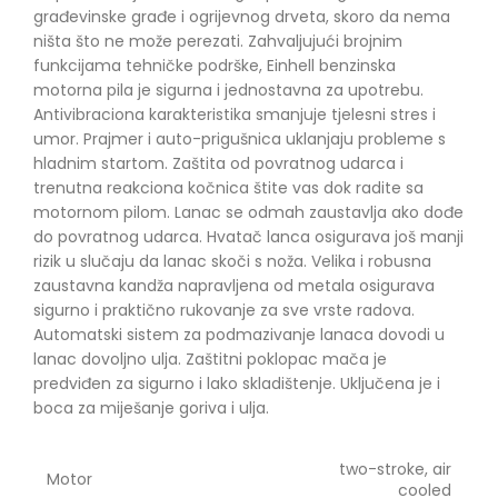
građevinske građe i ogrijevnog drveta, skoro da nema
ništa što ne može perezati. Zahvaljujući brojnim
funkcijama tehničke podrške, Einhell benzinska
motorna pila je sigurna i jednostavna za upotrebu.
Antivibraciona karakteristika smanjuje tjelesni stres i
umor. Prajmer i auto-prigušnica uklanjaju probleme s
hladnim startom. Zaštita od povratnog udarca i
trenutna reakciona kočnica štite vas dok radite sa
motornom pilom. Lanac se odmah zaustavlja ako dođe
do povratnog udarca. Hvatač lanca osigurava još manji
rizik u slučaju da lanac skoči s noža. Velika i robusna
zaustavna kandža napravljena od metala osigurava
sigurno i praktično rukovanje za sve vrste radova.
Automatski sistem za podmazivanje lanaca dovodi u
lanac dovoljno ulja. Zaštitni poklopac mača je
predviđen za sigurno i lako skladištenje. Uključena je i
boca za miješanje goriva i ulja.
two-stroke, air
Motor
cooled