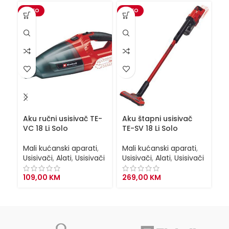
VIDEO
VIDEO
R
Aku ručni usisivač TE-
Aku štapni usisivač
Be
VC 18 Li Solo
TE-SV 18 Li Solo
V
Mali kućanski aparati
,
Mali kućanski aparati
,
Ma
Usisivači
,
Alati
,
Usisivači
Usisivači
,
Alati
,
Usisivači
Us
109,00
KM
269,00
KM
1