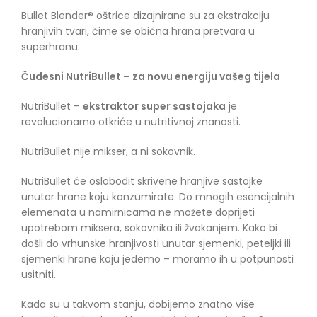
Bullet Blender® oštrice dizajnirane su za ekstrakciju
hranjivih tvari, čime se obična hrana pretvara u
superhranu.
Čudesni NutriBullet – za novu energiju vašeg tijela
NutriBullet –
ekstraktor super sastojaka
je
revolucionarno otkriće u nutritivnoj znanosti.
NutriBullet nije mikser, a ni sokovnik.
NutriBullet će oslobodit skrivene hranjive sastojke
unutar hrane koju konzumirate. Do mnogih esencijalnih
elemenata u namirnicama ne možete doprijeti
upotrebom miksera, sokovnika ili žvakanjem. Kako bi
došli do vrhunske hranjivosti unutar sjemenki, peteljki ili
sjemenki hrane koju jedemo – moramo ih u potpunosti
usitniti.
Kada su u takvom stanju, dobijemo znatno više