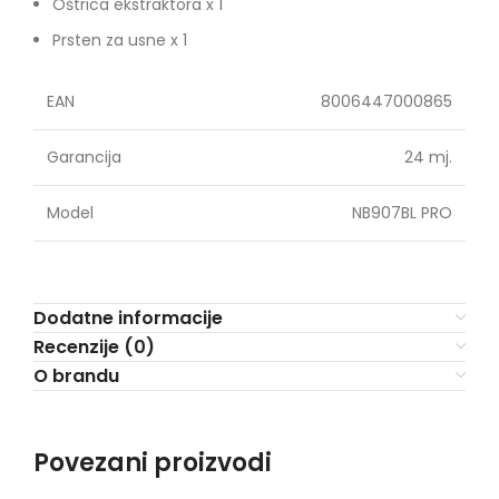
Oštrica ekstraktora x 1
Prsten za usne x 1
EAN
8006447000865
Garancija
24 mj.
Model
NB907BL PRO
Dodatne informacije
Recenzije (0)
O brandu
Povezani proizvodi