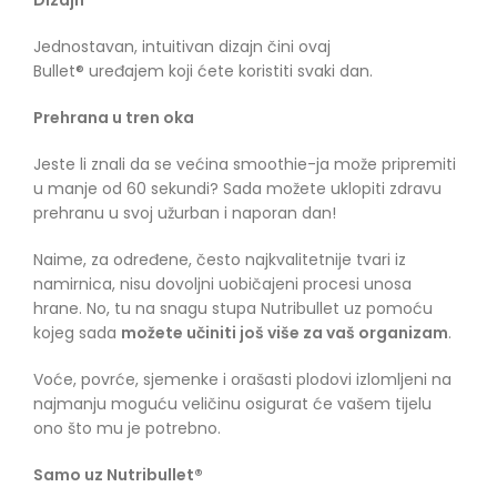
Jednostavan, intuitivan dizajn čini ovaj
Bullet® uređajem koji ćete koristiti svaki dan.
Prehrana u tren oka
Jeste li znali da se većina smoothie-ja može pripremiti
u manje od 60 sekundi? Sada možete uklopiti zdravu
prehranu u svoj užurban i naporan dan!
Naime, za određene, često najkvalitetnije tvari iz
namirnica, nisu dovoljni uobičajeni procesi unosa
hrane. No, tu na snagu stupa Nutribullet uz pomoću
kojeg sada
možete učiniti još više za vaš organizam
.
Voće, povrće, sjemenke i orašasti plodovi izlomljeni na
najmanju moguću veličinu osigurat će vašem tijelu
ono što mu je potrebno.
Samo uz Nutribullet®