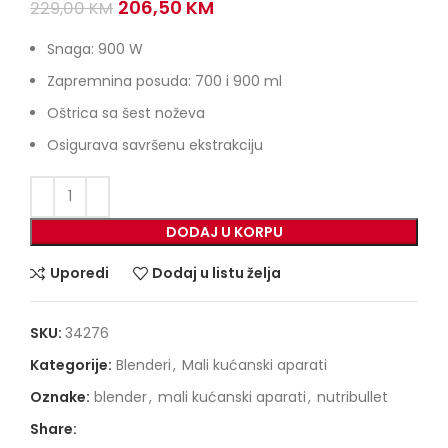
Original
Current
206,50
KM
229,00
KM
price
price
was:
is:
Snaga: 900 W
229,00 KM.
206,50 KM.
Zapremnina posuda: 700 i 900 ml
Oštrica sa šest noževa
Osigurava savršenu ekstrakciju
DODAJ U KORPU
Uporedi
Dodaj u listu želja
SKU:
34276
Kategorije:
Blenderi
,
Mali kućanski aparati
Oznake:
blender
,
mali kućanski aparati
,
nutribullet
Share: