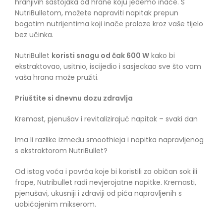
hranjivih sastojaka od hrane koju jedemo inače. S
NutriBulletom, možete napraviti napitak prepun
bogatim nutrijentima koji inače prolaze kroz vaše tijelo
bez učinka.
NutriBullet
koristi snagu od čak 600 W
kako bi
ekstraktovao, usitnio, iscijedio i sasjeckao sve što vam
vaša hrana može pružiti.
Priuštite si dnevnu dozu zdravlja
Kremast, pjenušav i revitalizirajuć napitak – svaki dan
Ima li razlike između smoothieja i napitka napravljenog
s ekstraktorom NutriBullet?
Od istog voća i povrća koje bi koristili za običan sok ili
frape, Nutribullet radi nevjerojatne napitke. Kremasti,
pjenušavi, ukusniji i zdraviji od pića napravljenih s
uobičajenim mikserom.