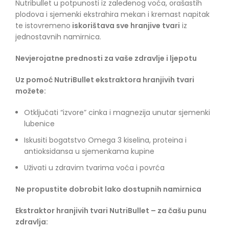
Nutribullet u potpunosti iz zaleđenog voća, orašastih
plodova i sjemenki ekstrahira mekan i kremast napitak
te istovremeno
iskorištava sve hranjive tvari
iz
jednostavnih namirnica.
Nevjerojatne prednosti za vaše zdravlje i ljepotu
Uz pomoć NutriBullet ekstraktora hranjivih tvari
možete:
Otključati “izvore” cinka i magnezija unutar sjemenki
lubenice
Iskusiti bogatstvo Omega 3 kiselina, proteina i
antioksidansa u sjemenkama kupine
Uživati u zdravim tvarima voća i povrća
Ne propustite dobrobit lako dostupnih namirnica
Ekstraktor hranjivih tvari NutriBullet – za čašu punu
zdravlja: