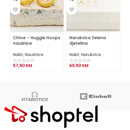
Chloe – Huggie Hoops
Narukvica Zelena
N
naušnice
djetelina
dj
Nakit
,
Naušnice
Nakit
,
Narukvice
Na
57,90
KM
69,90
KM
6