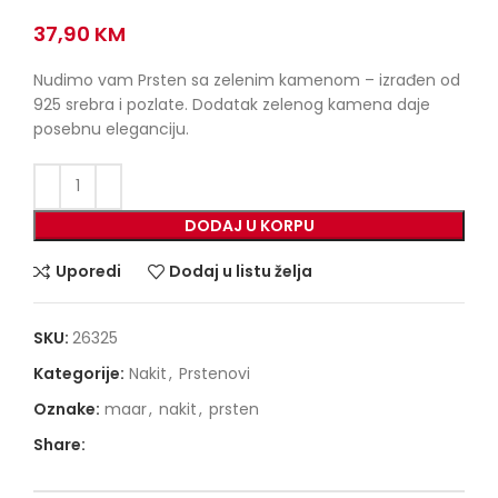
37,90
KM
Nudimo vam Prsten sa zelenim kamenom – izrađen od
925 srebra i pozlate. Dodatak zelenog kamena daje
posebnu eleganciju.
DODAJ U KORPU
Uporedi
Dodaj u listu želja
SKU:
26325
Kategorije:
Nakit
,
Prstenovi
Oznake:
maar
,
nakit
,
prsten
Share: