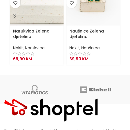
Narukvica Zelena
Naušnice Zelena
Og
djetelina
djetelina
Na
Nakit
,
Narukvice
Nakit
,
Naušnice
4
69,90
KM
69,90
KM