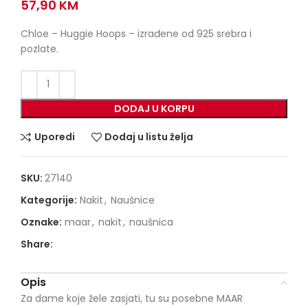
57,90
KM
Chloe – Huggie Hoops – izrađene od 925 srebra i
pozlate.
DODAJ U KORPU
Uporedi
Dodaj u listu želja
SKU:
27140
Kategorije:
Nakit
,
Naušnice
Oznake:
maar
,
nakit
,
naušnica
Share:
Opis
Za dame koje žele zasjati, tu su posebne MAAR