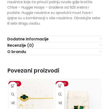
naušnice koje će privući pažnju svuda gdje kročite.
Chloe – Huggie Hoops – izrađene od 925 srebra i
pozlate. Huggie naušnice su apsolutni must have i
sjajne su u kombinaciji s više naušnica. Obradujte sebe
ili sebi dragu osobu.
Dodatne informacije
Recenzije (0)
O brandu
Povezani proizvodi
VIDEO
VIDEO
-1
VI