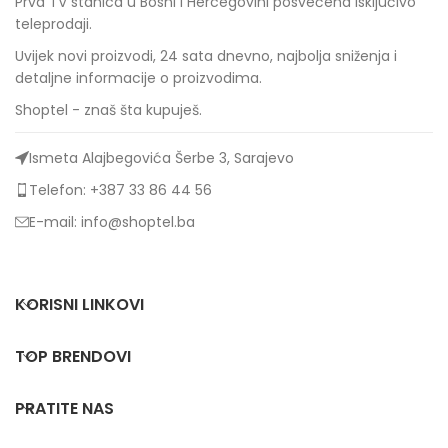
Prva TV stanica u Bosni i Hercegovini posvećena isključivo
teleprodaji.
Uvijek novi proizvodi, 24 sata dnevno, najbolja sniženja i
detaljne informacije o proizvodima.
Shoptel - znaš šta kupuješ.
Ismeta Alajbegovića Šerbe 3, Sarajevo
Telefon: +387 33 86 44 56
E-mail: info@shoptel.ba
KORISNI LINKOVI
TOP BRENDOVI
PRATITE NAS