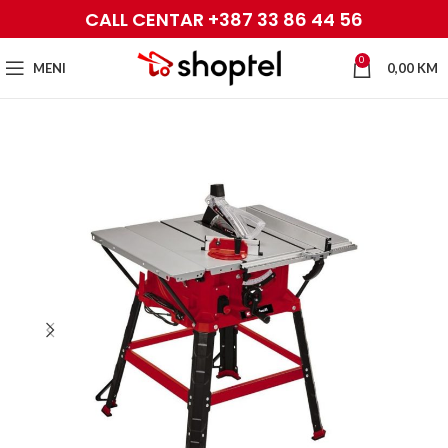
CALL CENTAR +387 33 86 44 56
0
MENI
0,00
KM