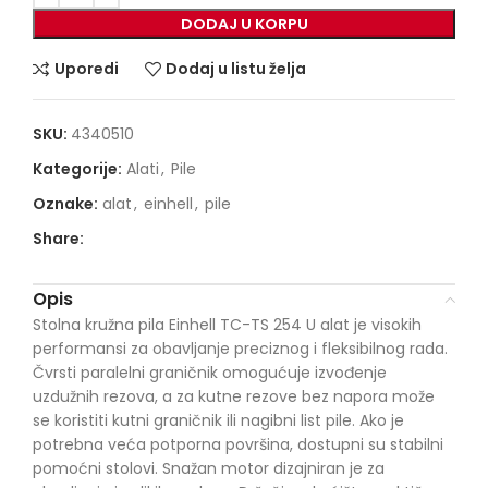
DODAJ U KORPU
Uporedi
Dodaj u listu želja
SKU:
4340510
Kategorije:
Alati
,
Pile
Oznake:
alat
,
einhell
,
pile
Share:
Opis
Stolna kružna pila Einhell TC-TS 254 U alat je visokih
performansi za obavljanje preciznog i fleksibilnog rada.
Čvrsti paralelni graničnik omogućuje izvođenje
uzdužnih rezova, a za kutne rezove bez napora može
se koristiti kutni graničnik ili nagibni list pile. Ako je
potrebna veća potporna površina, dostupni su stabilni
pomoćni stolovi. Snažan motor dizajniran je za