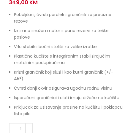
349,00
KM
Poboljšani, čvrsti paralelni graničnik za precizne
rezove
Iznimno snažan motor s puno rezervi za teške
poslove
Vrlo stabilni bočni stolići za velike izratke
Plastično kućište s integriranim stabilizirajućim
metalnim podupiračima
Križni graničnik koji služi i kao kutni graničnik (+/-
45°).
Čvrsti donji okvir osigurava ugodnu radnu visinu
Isporučeni graničnici i alati imaju držače na kućištu
Priključak za usisavanje prašine na kućištu i poklopcu
lista pile