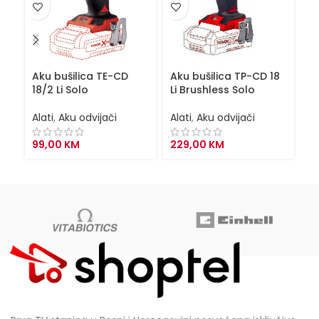
Aku bušilica TE-CD
Aku bušilica TP-CD 18
Ak
18/2 Li Solo
Li Brushless Solo
AX
Alati
,
Aku odvijači
Alati
,
Aku odvijači
Al
99,00
KM
229,00
KM
2