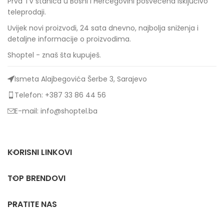
Prva TV stanica u Bosni i Hercegovini posvećena isključivo
teleprodaji.
Uvijek novi proizvodi, 24 sata dnevno, najbolja sniženja i
detaljne informacije o proizvodima.
Shoptel - znaš šta kupuješ.
Ismeta Alajbegovića Šerbe 3, Sarajevo
Telefon: +387 33 86 44 56
E-mail: info@shoptel.ba
KORISNI LINKOVI
TOP BRENDOVI
PRATITE NAS