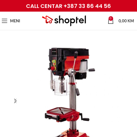
CALL CENTAR +387 33 86 44 56
0
MENI
0,00
KM