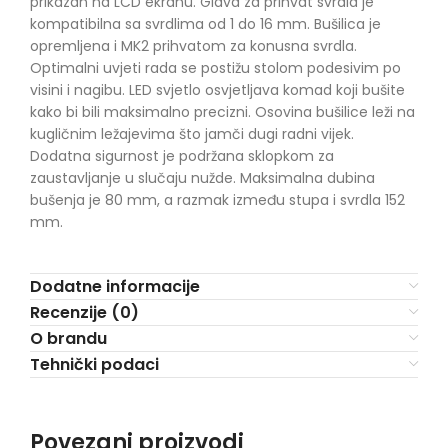
prikazan na LCD ekranu. Glava za prihvat svrdla je
kompatibilna sa svrdlima od 1 do 16 mm. Bušilica je
opremljena i MK2 prihvatom za konusna svrdla.
Optimalni uvjeti rada se postižu stolom podesivim po
visini i nagibu. LED svjetlo osvjetljava komad koji bušite
kako bi bili maksimalno precizni. Osovina bušilice leži na
kugličnim ležajevima što jamči dugi radni vijek.
Dodatna sigurnost je podržana sklopkom za
zaustavljanje u slučaju nužde. Maksimalna dubina
bušenja je 80 mm, a razmak između stupa i svrdla 152
mm.
Dodatne informacije
Recenzije (0)
O brandu
Tehnički podaci
Povezani proizvodi