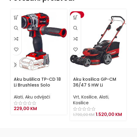
-15%
Aku bušilica TP-CD 18
Aku kosilica GP-CM
A
Li Brushless Solo
36/47 S HW Li
TE
Alati
,
Aku odvijači
Vrt
,
Kosilice
,
Alati
,
Al
Kosilice
229,00
KM
1
Original
Curren
1.520,00
KM
1.790,00
KM
price
price
was:
is:
1.790,00 KM.
1.520,0