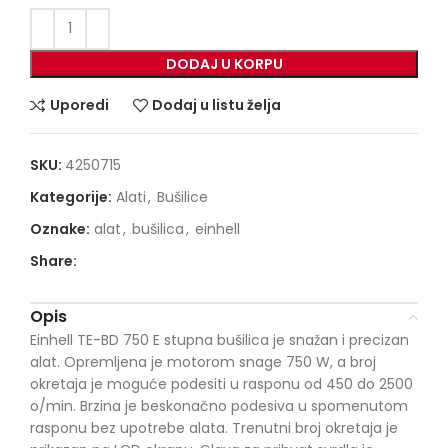
DODAJ U KORPU
Uporedi
Dodaj u listu želja
SKU:
4250715
Kategorije:
Alati
,
Bušilice
Oznake:
alat
,
bušilica
,
einhell
Share:
Opis
Einhell TE-BD 750 E stupna bušilica je snažan i precizan
alat. Opremljena je motorom snage 750 W, a broj
okretaja je moguće podesiti u rasponu od 450 do 2500
o/min. Brzina je beskonačno podesiva u spomenutom
rasponu bez upotrebe alata. Trenutni broj okretaja je