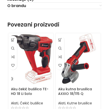
O brandu
Povezani proizvodi
VI
Aku čekić bušilica TE-
Aku kutna brusilica
Ba
HD 18 Li Solo
AXXIO 18/115 Q
P
Alati
,
Čekić bušilice
Alati
,
Kutne brusilice
Al