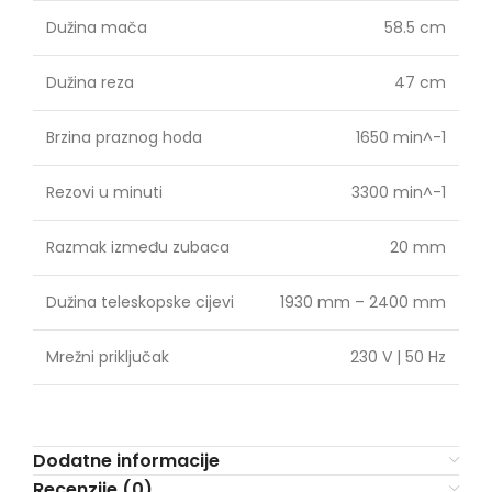
Dužina mača
58.5 cm
Dužina reza
47 cm
Brzina praznog hoda
1650 min^-1
Rezovi u minuti
3300 min^-1
Razmak između zubaca
20 mm
Dužina teleskopske cijevi
1930 mm – 2400 mm
Mrežni priključak
230 V | 50 Hz
Dodatne informacije
Recenzije (0)