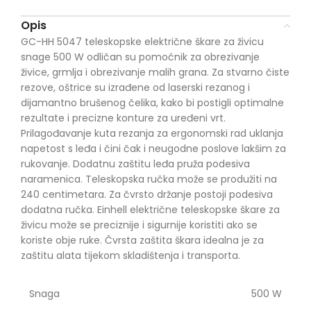
Opis
GC-HH 5047 teleskopske električne škare za živicu
snage 500 W odličan su pomoćnik za obrezivanje
živice, grmlja i obrezivanje malih grana. Za stvarno čiste
rezove, oštrice su izrađene od laserski rezanog i
dijamantno brušenog čelika, kako bi postigli optimalne
rezultate i precizne konture za uređeni vrt.
Prilagođavanje kuta rezanja za ergonomski rad uklanja
napetost s leđa i čini čak i neugodne poslove lakšim za
rukovanje. Dodatnu zaštitu leđa pruža podesiva
naramenica. Teleskopska ručka može se produžiti na
240 centimetara. Za čvrsto držanje postoji podesiva
dodatna ručka. Einhell električne teleskopske škare za
živicu može se preciznije i sigurnije koristiti ako se
koriste obje ruke. Čvrsta zaštita škara idealna je za
zaštitu alata tijekom skladištenja i transporta.
Snaga
500 W