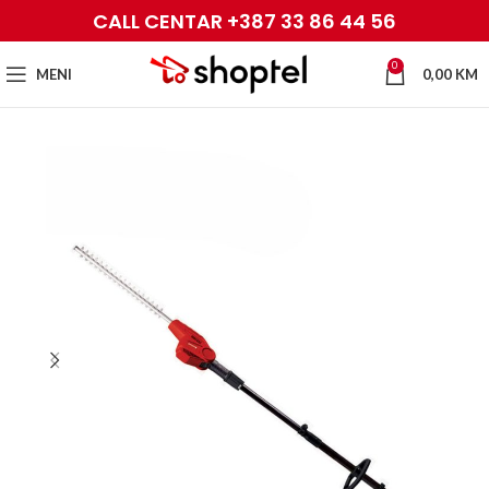
CALL CENTAR +387 33 86 44 56
0
MENI
0,00
KM