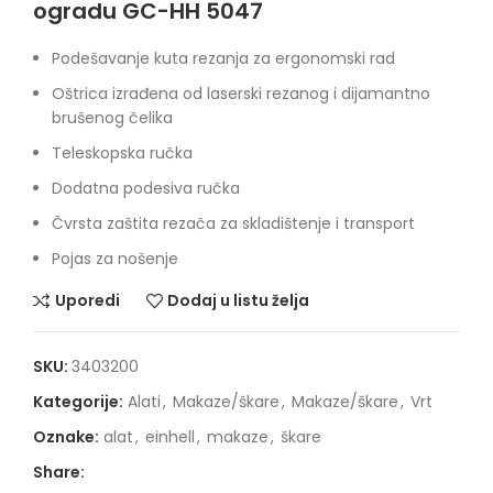
ogradu GC-HH 5047
Podešavanje kuta rezanja za ergonomski rad
Oštrica izrađena od laserski rezanog i dijamantno
brušenog čelika
Teleskopska ručka
Dodatna podesiva ručka
Čvrsta zaštita rezača za skladištenje i transport
Pojas za nošenje
Uporedi
Dodaj u listu želja
SKU:
3403200
Kategorije:
Alati
,
Makaze/škare
,
Makaze/škare
,
Vrt
Oznake:
alat
,
einhell
,
makaze
,
škare
Share: