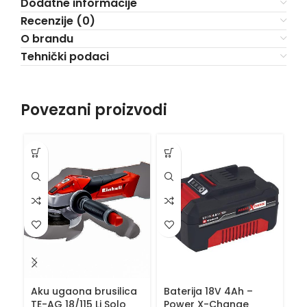
Dodatne informacije
Recenzije (0)
O brandu
Tehnički podaci
Povezani proizvodi
Aku ugaona brusilica
Baterija 18V 4Ah –
Ba
TE-AG 18/115 Li Solo
Power X-Change