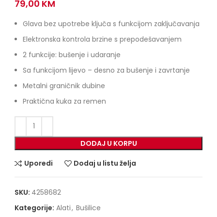
79,00
KM
Glava bez upotrebe ključa s funkcijom zaključavanja
Elektronska kontrola brzine s prepodešavanjem
2 funkcije: bušenje i udaranje
Sa funkcijom lijevo – desno za bušenje i zavrtanje
Metalni graničnik dubine
Praktična kuka za remen
DODAJ U KORPU
Uporedi
Dodaj u listu želja
SKU:
4258682
Kategorije:
Alati
,
Bušilice