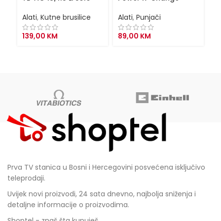
P
Alati
,
Kutne brusilice
Alati
,
Punjači
Al
139,00
KM
89,00
KM
1
Prva TV stanica u Bosni i Hercegovini posvećena isključivo
teleprodaji.
Uvijek novi proizvodi, 24 sata dnevno, najbolja sniženja i
detaljne informacije o proizvodima.
Shoptel - znaš šta kupuješ.