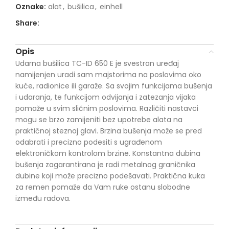
Oznake:
alat
,
bušilica
,
einhell
Share:
Opis
Udarna bušilica TC-ID 650 E je svestran uređaj
namijenjen uradi sam majstorima na poslovima oko
kuće, radionice ili garaže. Sa svojim funkcijama bušenja
i udaranja, te funkcijom odvijanja i zatezanja vijaka
pomaže u svim sličnim poslovima. Različiti nastavci
mogu se brzo zamijeniti bez upotrebe alata na
praktičnoj steznoj glavi. Brzina bušenja može se pred
odabrati i precizno podesiti s ugrađenom
elektroničkom kontrolom brzine. Konstantna dubina
bušenja zagarantirana je radi metalnog graničnika
dubine koji može precizno podešavati. Praktična kuka
za remen pomaže da Vam ruke ostanu slobodne
između radova.