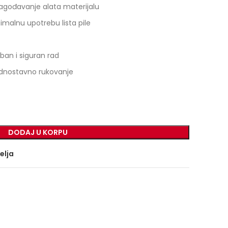
ilagođavanje alata materijalu
imalnu upotrebu lista pile
ban i siguran rad
ednostavno rukovanje
DODAJ U KORPU
želja