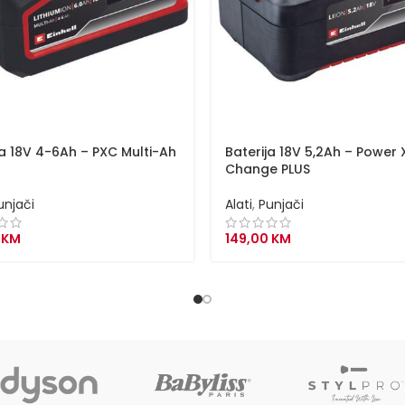
ja 18V 4-6Ah – PXC Multi-Ah
Baterija 18V 5,2Ah – Power 
Change PLUS
unjači
Alati
,
Punjači
0
KM
149,00
KM