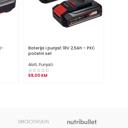
X-
Baterija i punjač 18V 2,5Ah – PXC
Baterij
početni set
Chang
Alati
,
Punjači
Alati
,
P
69,00
KM
189,90
K