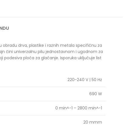
ANDU
u obradu drva, plastike i raznih metala specifičnu za
zajn čini univerzalnu pilu jednostavnom i ugodnom za
i podesiva ploča za glačanje. Isporuka uključuje list
220-240 V | 50 Hz
690 W
0 min^-1 – 2800 min^-1
20 mmm