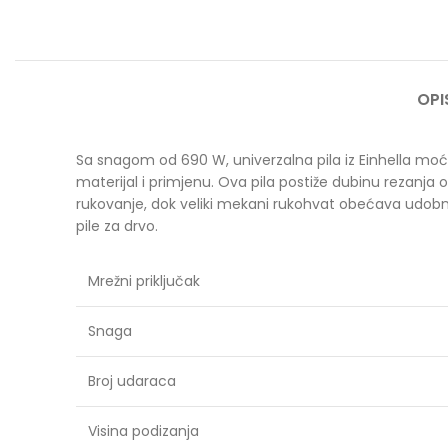
OPI
Sa snagom od 690 W, univerzalna pila iz Einhella moćan
materijal i primjenu. Ova pila postiže dubinu rezanja
rukovanje, dok veliki mekani rukohvat obećava udobno i
pile za drvo.
Mrežni priključak
Snaga
Broj udaraca
Visina podizanja