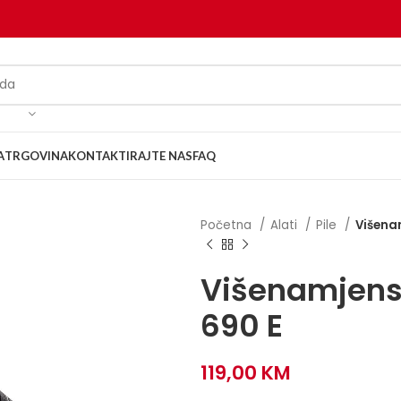
A
TRGOVINA
KONTAKTIRAJTE NAS
FAQ
Početna
Alati
Pile
Višena
Višenamjens
690 E
119,00
KM