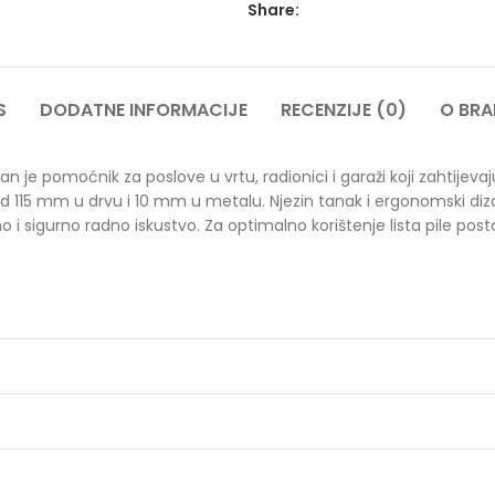
Share:
S
DODATNE INFORMACIJE
RECENZIJE (0)
O BR
 je pomoćnik za poslove u vrtu, radionici i garaži koji zahtijevaj
 od 115 mm u drvu i 10 mm u metalu. Njezin tanak i ergonomski di
 sigurno radno iskustvo. Za optimalno korištenje lista pile postoj