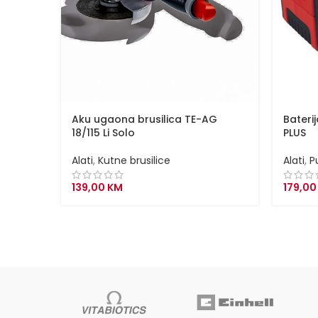
Aku ugaona brusilica TE-AG
Bateri
18/115 Li Solo
PLUS
Alati
,
Kutne brusilice
Alati
,
P
139,00
KM
179,0