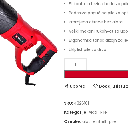
El. kontrola brzine hoda za pr
Podesiva papučica pile za opt
Promjena oštrice bez alata
Veliki mekani rukohvat za udo
Ergonomski tanak dizajn za j
Uklj. list pile za drvo
Uporedi
Dodaj u listu 
SKU:
4326161
Kategorije:
Alati
,
Pile
Oznake:
alat
,
einhell
,
pile