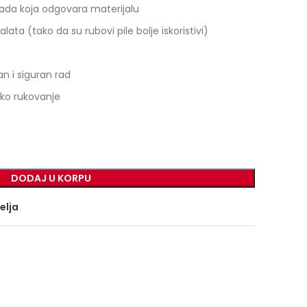
 rada koja odgovara materijalu
lata (tako da su rubovi pile bolje iskoristivi)
n i siguran rad
ako rukovanje
DODAJ U KORPU
želja