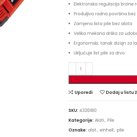
Elektronska regulacija brzine
Produljiva radna površina bez a
Zamjena lista pile bez alata
Velika mekana drška za udoba
Ergonomski, tanak dizajn za l
Uključuje list pile za drvo
Uporedi
Dodaj u listu 
SKU:
4326180
Kategorije:
Alati
,
Pile
Oznake:
alat
,
einhell
,
pile