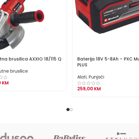
tna brusilica AXXIO 18/115 Q
Baterija 18V 5-8Ah – PXC Mu
PLUS
utne brusilice
Alati
,
Punjači
0
KM
259,00
KM