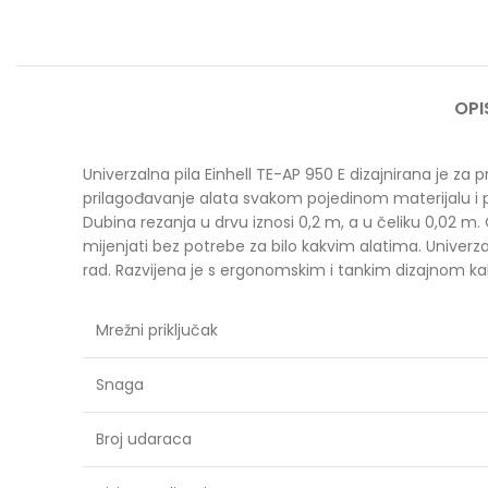
OPI
Univerzalna pila Einhell TE-AP 950 E dizajnirana je z
prilagođavanje alata svakom pojedinom materijalu i pr
Dubina rezanja u drvu iznosi 0,2 m, a u čeliku 0,02 m. 
mijenjati bez potrebe za bilo kakvim alatima. Univer
rad. Razvijena je s ergonomskim i tankim dizajnom kako
Mrežni priključak
Snaga
Broj udaraca