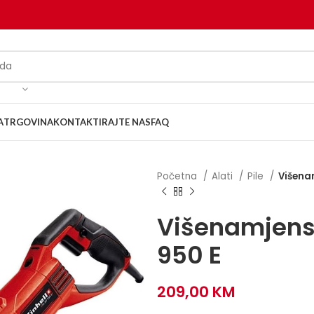
A
TRGOVINA
KONTAKTIRAJTE NAS
FAQ
Početna
Alati
Pile
Višena
Višenamjens
950 E
209,00
KM