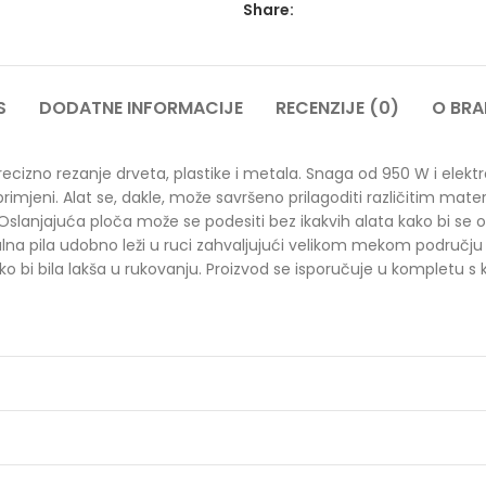
Share:
S
DODATNE INFORMACIJE
RECENZIJE (0)
O BR
a precizno rezanje drveta, plastike i metala. Snaga od 950 W i el
imjeni. Alat se, dakle, može savršeno prilagoditi različitim mate
Oslanjajuća ploča može se podesiti bez ikakvih alata kako bi se oš
zalna pila udobno leži u ruci zahvaljujući velikom mekom područj
 bi bila lakša u rukovanju. Proizvod se isporučuje u kompletu s k