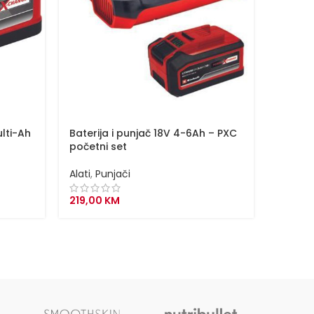
lti-Ah
Baterija i punjač 18V 4-6Ah – PXC
Brzi p
početni set
Chang
Alati
,
Punjači
Alati
,
P
219,00
KM
49,00