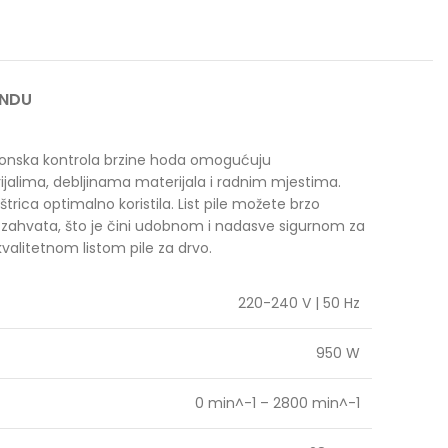
ANDU
ektronska kontrola brzine hoda omogućuju
rijalima, debljinama materijala i radnim mjestima.
trica optimalno koristila. List pile možete brzo
u zahvata, što je čini udobnom i nadasve sigurnom za
valitetnom listom pile za drvo.
220-240 V | 50 Hz
950 W
0 min^-1 – 2800 min^-1