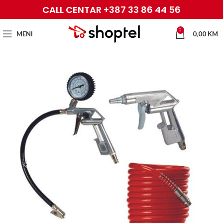
CALL CENTAR +387 33 86 44 56
0
MENI
0,00
KM