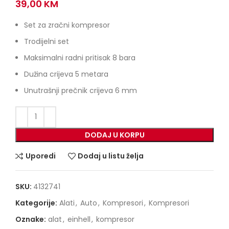
39,00
KM
Set za zračni kompresor
Trodijelni set
Maksimalni radni pritisak 8 bara
Dužina crijeva 5 metara
Unutrašnji prečnik crijeva 6 mm
DODAJ U KORPU
Uporedi
Dodaj u listu želja
SKU:
4132741
Kategorije:
Alati
,
Auto
,
Kompresori
,
Kompresori
Oznake:
alat
,
einhell
,
kompresor