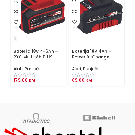
Baterija 18V 4-6Ah –
Baterija 18V 4Ah –
Ba
PXC Multi-Ah PLUS
Power X-Change
P
Alati
,
Punjači
Alati
,
Punjači
Al
179,00
KM
89,00
KM
18