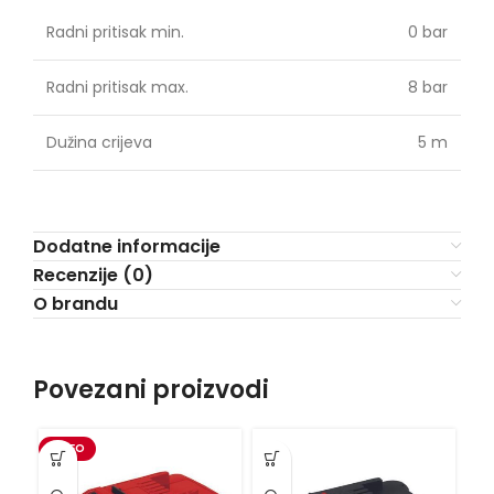
Radni pritisak min.
0 bar
Radni pritisak max.
8 bar
Dužina crijeva
5 m
Dodatne informacije
Recenzije (0)
O brandu
Povezani proizvodi
VIDEO
-3