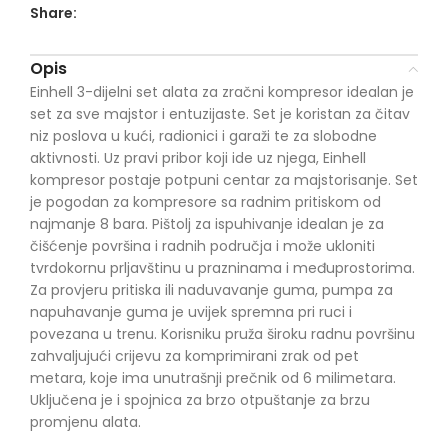
Share:
Opis
Einhell 3-dijelni set alata za zračni kompresor idealan je
set za sve majstor i entuzijaste.
Set je koristan za čitav
niz poslova u kući, radionici i garaži te za slobodne
aktivnosti.
Uz pravi pribor koji ide uz njega, Einhell
kompresor postaje potpuni centar za majstorisanje.
Set
je pogodan za kompresore sa radnim pritiskom od
najmanje 8 bara.
Pištolj za ispuhivanje idealan je za
čišćenje površina i radnih područja i može ukloniti
tvrdokornu prljavštinu u prazninama i međuprostorima.
Za provjeru pritiska ili naduvavanje guma, pumpa za
napuhavanje guma je uvijek spremna pri ruci i
povezana u trenu.
Korisniku pruža široku radnu površinu
zahvaljujući crijevu za komprimirani zrak od pet
metara, koje ima unutrašnji prečnik od 6 milimetara.
Uključena je i spojnica za brzo otpuštanje za brzu
promjenu alata.