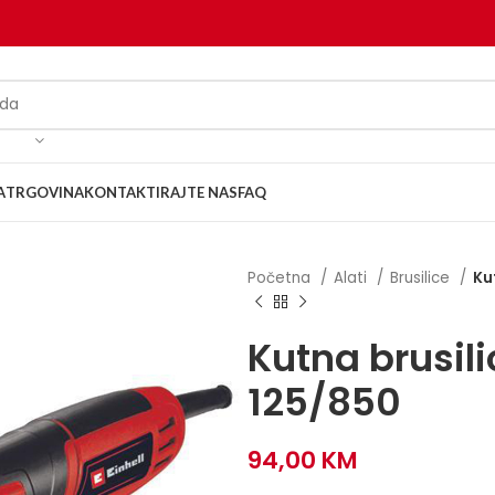
A
TRGOVINA
KONTAKTIRAJTE NAS
FAQ
Početna
Alati
Brusilice
Ku
Kutna brusil
125/850
94,00
KM