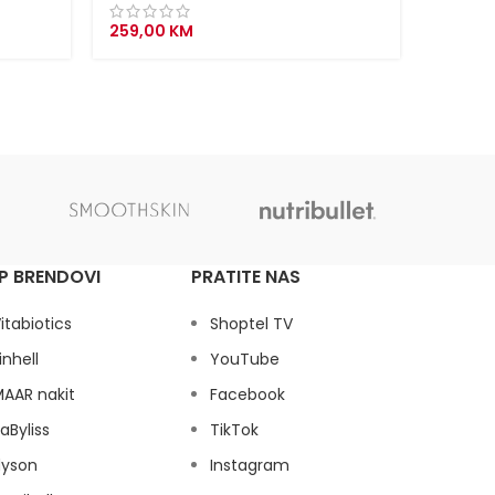
Alati
,
P
259,00
KM
169,00
P BRENDOVI
PRATITE NAS
itabiotics
Shoptel TV
inhell
YouTube
AAR nakit
Facebook
aByliss
TikTok
dyson
Instagram