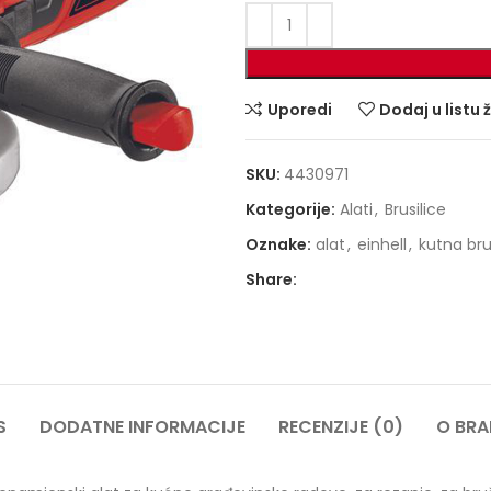
Uporedi
Dodaj u listu 
SKU:
4430971
Kategorije:
Alati
,
Brusilice
Oznake:
alat
,
einhell
,
kutna bru
Share:
S
DODATNE INFORMACIJE
RECENZIJE (0)
O BR