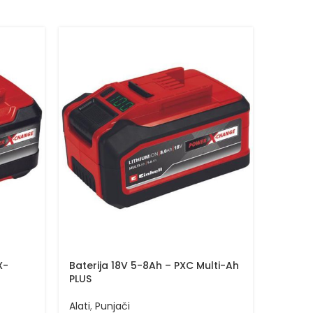
X-
Baterija 18V 5-8Ah – PXC Multi-Ah
Baterij
PLUS
Chang
Alati
,
Punjači