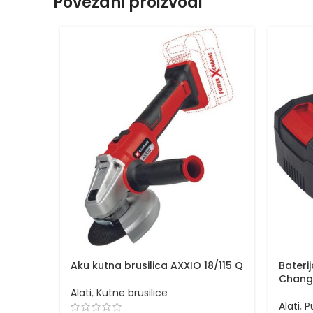
Povezani proizvodi
Aku kutna brusilica AXXIO 18/115 Q
Bateri
Chang
Alati
,
Kutne brusilice
Alati
,
P