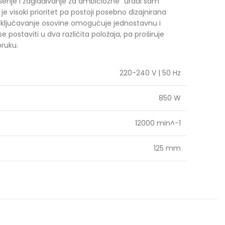
šenje i zaglađivanje za ambiciozne “uradi sam”
e visoki prioritet pa postoji posebno dizajnirana
zaključavanje osovine omogućuje jednostavnu i
postaviti u dva različita položaja, pa proširuje
oruku.
220-240 V | 50 Hz
850 W
12000 min^-1
125 mm