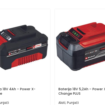
ja 18V 4Ah – Power X-
Baterija 18V 5,2Ah – Power 
e
Change PLUS
unjači
Alati
,
Punjači