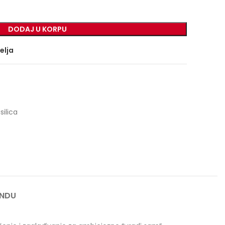
DODAJ U KORPU
želja
silica
ANDU