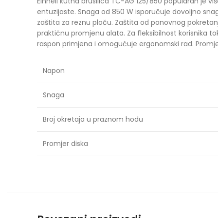
Einhell kutna brusilica TC-AG 125/850 popularan je vi
entuzijaste. Snaga od 850 W isporučuje dovoljno snage 
zaštita za reznu ploču. Zaštita od ponovnog pokreta
praktičnu promjenu alata. Za fleksibilnost korisnika t
raspon primjena i omogućuje ergonomski rad. Promjer 
Napon
Snaga
Broj okretaja u praznom hodu
Promjer diska