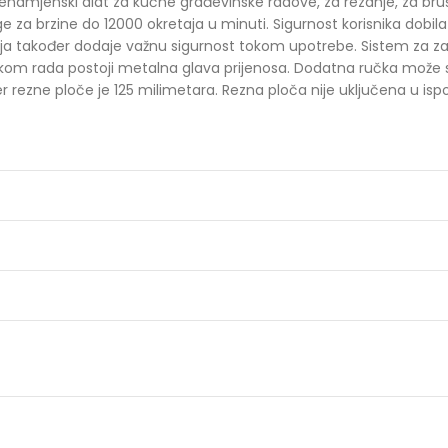
šenamjenski alat za kućne građevinske radove, za rezanje, za bru
za brzine do 12000 okretaja u minuti. Sigurnost korisnika dobila j
nja također dodaje važnu sigurnost tokom upotrebe. Sistem za 
okom rada postoji metalna glava prijenosa. Dodatna ručka može se 
rezne ploče je 125 milimetara. Rezna ploča nije uključena u isp