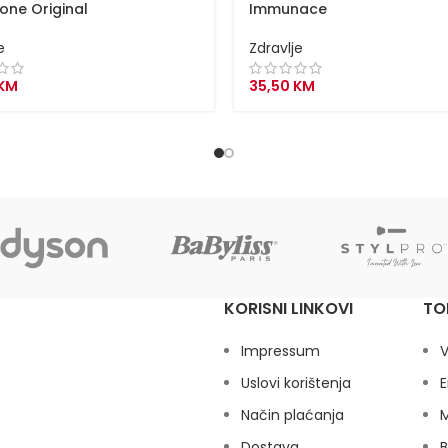
one Original
Immunace
e
Zdravlje
KM
35,50
KM
KORISNI LINKOVI
TO
Impressum
V
Uslovi korištenja
E
Način plaćanja
M
Dostava
B