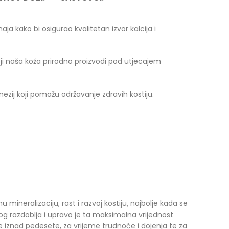
aja kako bi osigurao kvalitetan izvor kalcija i
koji naša koža prirodno proizvodi pod utjecajem
zij koji pomažu održavanje zdravih kostiju.
mineralizaciju, rast i razvoj kostiju, najbolje kada se
og razdoblja i upravo je ta maksimalna vrijednost
e iznad pedesete, za vrijeme trudnoće i dojenja te za