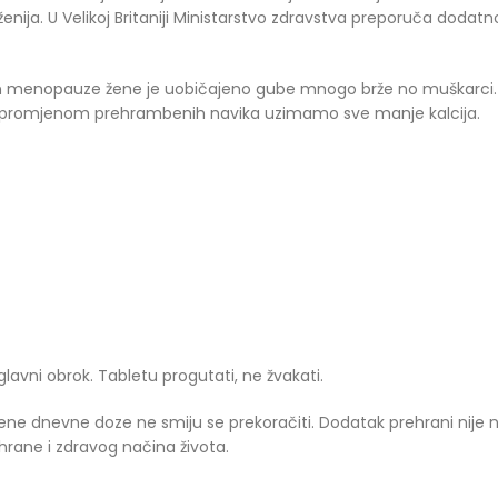
ženija. U Velikoj Britaniji Ministarstvo zdravstva preporuča dod
menopauze žene je uobičajeno gube mnogo brže no muškarci. Ž
i promjenom prehrambenih navika uzimamo sve manje kalcija.
glavni obrok. Tabletu progutati, ne žvakati.
 dnevne doze ne smiju se prekoračiti. Dodatak prehrani nije n
hrane i zdravog načina života.