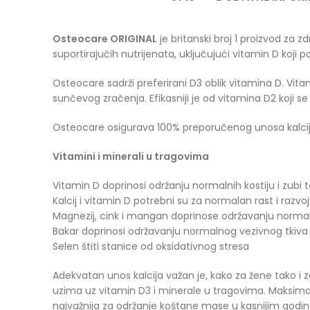
Osteocare ORIGINAL
je britanski broj 1 proizvod za z
suportirajućih nutrijenata, uključujući vitamin D koji
Osteocare sadrži preferirani D3 oblik vitamina D. Vita
sunčevog zračenja. Efikasniji je od vitamina D2 koji
Osteocare osigurava 100% preporučenog unosa kalcija u
Vitamini i minerali u tragovima
Vitamin D doprinosi održanju normalnih kostiju i zubi te
Kalcij i vitamin D potrebni su za normalan rast i razvoj
Magnezij, cink i mangan doprinose održavanju normaln
Bakar doprinosi održavanju normalnog vezivnog tkiva
Selen štiti stanice od oksidativnog stresa
Adekvatan unos kalcija važan je, kako za žene tako i z
uzima uz vitamin D3 i minerale u tragovima. Maksimaln
najvažnija za održanje koštane mase u kasnijim godina