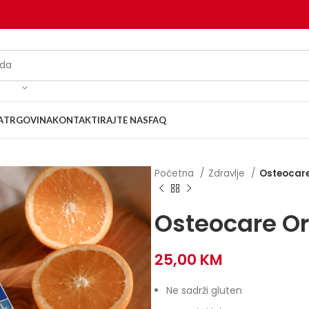
A
TRGOVINA
KONTAKTIRAJTE NAS
FAQ
Početna
Zdravlje
Osteocare
Osteocare Or
25,00
KM
Ne sadrži gluten