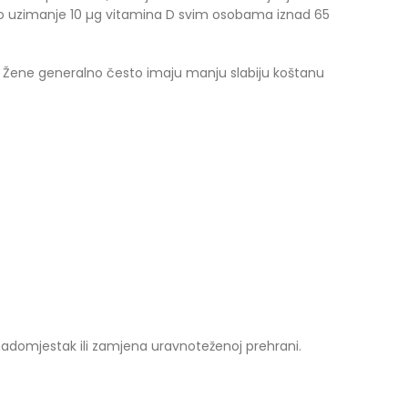
atno uzimanje 10 µg vitamina D svim osobama iznad 65
ene generalno često imaju manju slabiju koštanu
adomjestak ili zamjena uravnoteženoj prehrani.