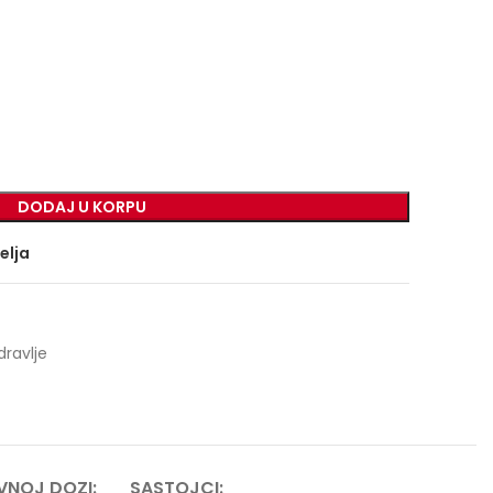
DODAJ U KORPU
želja
dravlje
VNOJ DOZI:
SASTOJCI: