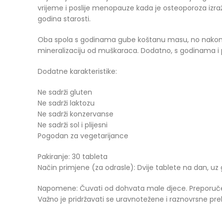
vrijeme i poslije menopauze kada je osteoporoza izra
godina starosti.
Oba spola s godinama gube koštanu masu, no nakon 
mineralizaciju od muškaraca. Dodatno, s godinama 
Dodatne karakteristike:
Ne sadrži gluten
Ne sadrži laktozu
Ne sadrži konzervanse
Ne sadrži sol i plijesni
Pogodan za vegetarijance
Pakiranje: 30 tableta
Način primjene (za odrasle): Dvije tablete na dan, uz 
Napomene: Čuvati od dohvata male djece. Preporučene
Važno je pridržavati se uravnotežene i raznovrsne pre