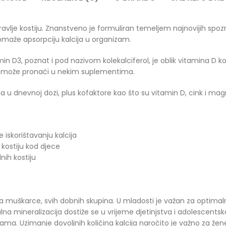
dravlje kostiju. Znanstveno je formuliran temeljem najnovijih spozn
 pomaže apsorpciju kalcija u organizam.
min D3, poznat i pod nazivom kolekalciferol, je oblik vitamina D 
 se može pronaći u nekim suplementima.
 dnevnoj dozi, plus kofaktore kao što su vitamin D, cink i magne
 iskorištavanju kalcija
 kostiju kod djece
ih kostiju
a muškarce, svih dobnih skupina. U mladosti je važan za optimalnu 
a mineralizacija dostiže se u vrijeme djetinjstva i adolescentsk
ma. Uzimanje dovoljnih količina kalcija naročito je važno za žen