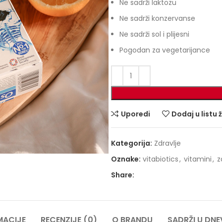
Ne sadrži laktozu
Ne sadrži konzervanse
Ne sadrži sol i plijesni
Pogodan za vegetarijance
Uporedi
Dodaj u listu 
Kategorija:
Zdravlje
Oznake:
vitabiotics
,
vitamini
,
z
Share:
MACIJE
RECENZIJE (0)
O BRANDU
SADRŽI U DNE