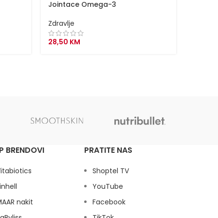
Jointace Omega-3
Menopa
Zdravlje
Zdravlj
28,50
KM
24,00
P BRENDOVI
PRATITE NAS
itabiotics
Shoptel TV
inhell
YouTube
AAR nakit
Facebook
aByliss
TikTok