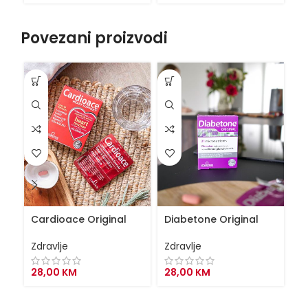
Povezani proizvodi
Cardioace Original
Diabetone Original
Fe
Zdravlje
Zdravlje
Zd
28,00
KM
28,00
KM
2