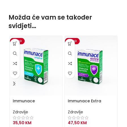
Možda će vam se također
svidjeti…
VIDEO
VIDEO
VI
Immunace
Immunace Extra
Li
Zdravlje
Zdravlje
Zd
35,50
KM
47,50
KM
4