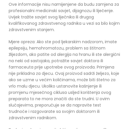
Ove informacije nisu namijenjene da budu zamjena za
profesionalni medicinski savjet, dijagnozu ili liječenje.
Uvijek tražite savjet svog liječnika ili drugog
kvalifikovanog zdravstvenog radnika u vezi sa bilo kojim
zdravstvenim stanjem.
Mjere opreza: Ako ste pod ljekarskim nadzorom, imate
epilepsiju, hemohromatozu, problem sa štitnom
žlijezdom, ako patite od alergija na hranu ili ste alergični
na neki od sastojaka, potražite savjet doktora ili
farmaceuta prije upotrebe ovog proizvoda. Primjena
nije prikladna za djecu. Ovaj proizvod sadrži željezo, koje
ako se uzme u većim količinama, može biti štetno za
vrlo malu djecu. Ukoliko ustanovite kašnjenje ili
promjenu mjesečnog ciklusa usljed korištenja ovog
preparata to ne mora značiti da ste trudni. U ovim
slučajevima, preporučuje se da napravite test
trudnoće i razgovarate sa svojim doktorom ili
zdravstvenim radnikom.