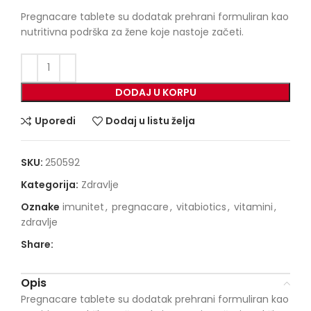
Pregnacare tablete su dodatak prehrani formuliran kao
nutritivna podrška za žene koje nastoje začeti.
DODAJ U KORPU
Uporedi
Dodaj u listu želja
SKU:
250592
Kategorija:
Zdravlje
Oznake
imunitet
,
pregnacare
,
vitabiotics
,
vitamini
,
zdravlje
Share:
Opis
Pregnacare tablete su dodatak prehrani formuliran kao