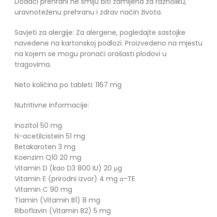
Dodaci prehrani ne smiju biti zamijena za raznoliku,
uravnoteženu prehranu i zdrav način života.
Savjeti za alergije: Za alergene, pogledajte sastojke
navedene na kartonskoj podlozi. Proizvedeno na mjestu
na kojem se mogu pronaći orašasti plodovi u
tragovima.
Neto količina po tableti: 1167 mg
Nutritivne informacije:
Inozitol 50 mg
N-acetilcistein 51 mg
Betakaroten 3 mg
Koenzim Q10 20 mg
Vitamin D (kao D3 800 IU) 20 μg
Vitamin E (prirodni izvor) 4 mg α-TE
Vitamin C 90 mg
Tiamin (Vitamin B1) 8 mg
Riboflavin (Vitamin B2) 5 mg