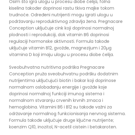
Osim što igra ulogu u procesu diobe ćelija, folna
kiselina također doprinosi rastu tkiva majke tokom
trudnoće.
Određeni nutrijenti mogu igrati ulogu u
podržavanju reproduktivnog zdravlja žena.
Pregnacare
Conception uključuje cink koji doprinosi normalnoj
plodnosti i reprodukciji, dok vitamin B6 doprinosi
regulaciji hormonske aktivnosti.
Formula takođe
uključuje vitamin B12, gvožđe, magnezijum i 20µg
vitamina D koji imaju ulogu u procesu diobe ćelija.
Sveobuhvatna nutritivna podrška
Pregnacare
Conception pruža sveobuhvatnu podršku dodatnim
nutrijentima uključujući biotin i bakar koji doprinose
normalnom oslobađanju energije i gvožđe koje
doprinosi normalnoj funkciji imunog sistema i
normalnom stvaranju crvenih krvnih zrnaca i
hemoglobina.
Vitamini B6 i B12 su takođe važni za
održavanje normalnog funkcionisanja nervnog sistema.
Formula takođe uključuje druge ključne nutrijente;
koenzim Q10, inozitol, N-acetil cistein i betakaroten.