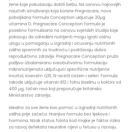
žene koje pokušavaju dobiti bebu.
Na osnovu najnovijih
naučnih istraživanja koja koriste Pregnacare, nova
poboljšana formula Conception uključuje 20µg
vitamina D.
Pregnacare Conception formula je
posebno formulisana na osnovu svjetskih studija koje
pokazuju da određeni nutrijenti mogu igrati važnu
ulogu u pomaganju u izgradnji i očuvanju nutritivnih
zaliha spremnih za trudnoću i podržavaju dobro
reproduktivno zdravlje.
Pregnacare Conception pruža
pažljivo izbalansiranu sveobuhvatnu formulaciju
mikronutrijenata uključujući specifične nutrijente
inozitol, koenzim Q10, N-acetil cistein i selen.
Formula
takođe uključuje vitamin B12 i folnu kiselinu u količini od
400 µg, tačan nivo koji preporučuje britansko
Ministarstvo zdravlja.
Idealno za sve žene kao pomoć u izgradnji nutritivnih
zaliha prije začeća.
Hranjiva formula bez lijekova i
hormona.
Nizak status folata kod majke je faktor rizika
za razvoj defekata neuralne cijevi u fetusu u razvoju.