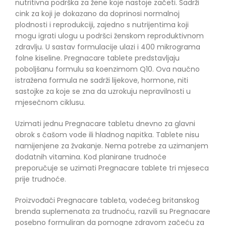
nutritivna podrška za žene koje nastoje začeti. Sadrži
cink za koji je dokazano da doprinosi normalnoj
plodnosti i reprodukciji,
zajedno s nutrijentima koji
mogu igrati ulogu u podršci ženskom reproduktivnom
zdravlju
. U sastav formulacije ulazi i 400 mikrograma
folne kiseline. Pregnacare tablete predstavljaju
poboljšanu formulu sa koenzimom Q10. Ova naučno
istražena formula ne sadrži lijekove, hormone, niti
sastojke za koje se zna da uzrokuju nepravilnosti u
mjesečnom ciklusu.
Uzimati jednu Pregnacare tabletu dnevno za glavni
obrok s čašom vode ili hladnog napitka. Tablete nisu
namijenjene za žvakanje. Nema potrebe za uzimanjem
dodatnih vitamina. Kod planirane trudnoće
preporučuje se uzimati Pregnacare tablete tri mjeseca
prije trudnoće.
Proizvođači Pregnacare tableta, vodećeg britanskog
brenda suplemenata za trudnoću, razvili su Pregnacare
posebno formuliran da pomogne zdravom začeću za