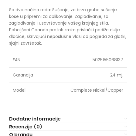
Sa dva načina rada: Sušenje, za brzo grubo sušenje
kose u pripremi za oblikovanje. Zaglađivanje, za
zaglađivanje i usavršavanje vašeg krajnjeg stila.
Poboljšani Coanda protok zraka privlači i podiže dulje
dlačice, skrivajući neposlušne vlasi od pogleda za glatki,
sjajni završetak.
EAN
5025155068137
Garancija
24 mj.
Model
Complete Nickel/Copper
Dodatne informacije
Recenzije (0)
O brandu