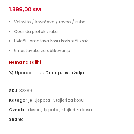
1.399,00
KM
Valovito / kovrčavo / ravno / suho
Coanda protok zraka
Uvlači i omotava kosu koristeći zrak
6 nastavaka za oblikovanje
Nema na zalihi
Uporedi
Dodaj u listu želja
SKU:
32389
Kategorije:
Ljepota
,
Stajleri za kosu
Oznake:
dyson
,
ljepota
,
stajleri za kosu
Share: