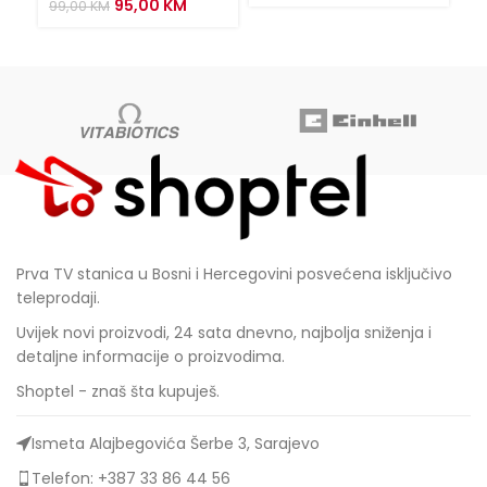
Original
Current
95,00
KM
99,00
KM
price
price
was:
is:
99,00 KM.
95,00 KM.
Prva TV stanica u Bosni i Hercegovini posvećena isključivo
teleprodaji.
Uvijek novi proizvodi, 24 sata dnevno, najbolja sniženja i
detaljne informacije o proizvodima.
Shoptel - znaš šta kupuješ.
Ismeta Alajbegovića Šerbe 3, Sarajevo
Telefon: +387 33 86 44 56