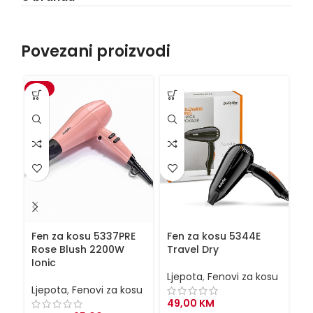
Povezani proizvodi
-4%
Fen za kosu 5337PRE
Fen za kosu 5344E
F
Rose Blush 2200W
Travel Dry
B
Ionic
Ljepota
,
Fenovi za kosu
Lj
Ljepota
,
Fenovi za kosu
49,00
KM
1