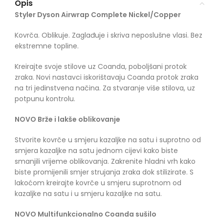
Opis
Styler Dyson Airwrap Complete Nickel/Copper
Kovrča. Oblikuje. Zaglađuje i skriva neposlušne vlasi. Bez
ekstremne topline.
Kreirajte svoje stilove uz Coanda, poboljšani protok
zraka. Novi nastavci iskorištavaju Coanda protok zraka
na tri jedinstvena načina. Za stvaranje više stilova, uz
potpunu kontrolu.
NOVO Brže i lakše oblikovanje
Stvorite kovrče u smjeru kazaljke na satu i suprotno od
smjera kazaljke na satu jednom cijevi kako biste
smanjili vrijeme oblikovanja. Zakrenite hladni vrh kako
biste promijenili smjer strujanja zraka dok stilizirate. S
lakoćom kreirajte kovrče u smjeru suprotnom od
kazaljke na satu i u smjeru kazaljke na satu.
NOVO Multifunkcionalno Coanda sušilo