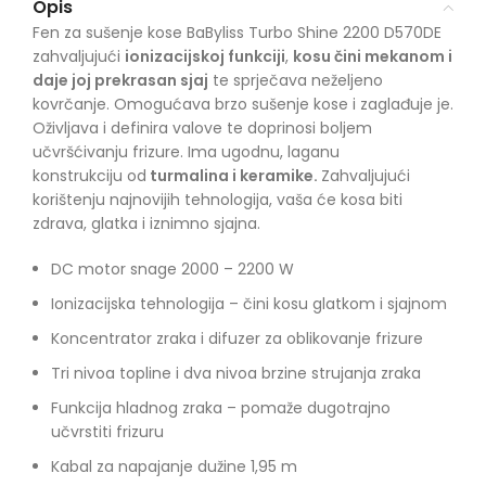
Opis
Fen za sušenje kose BaByliss Turbo Shine 2200 D570DE
zahvaljujući
ionizacijskoj funkciji
,
kosu čini mekanom i
daje joj prekrasan sjaj
te sprječava neželjeno
kovrčanje. Omogućava brzo sušenje kose i zaglađuje je.
Oživljava i definira valove te doprinosi boljem
učvršćivanju frizure. Ima ugodnu, laganu
konstrukciju od
turmalina i keramike.
Zahvaljujući
korištenju najnovijih tehnologija, vaša će kosa biti
zdrava, glatka i iznimno sjajna.
DC motor snage 2000 – 2200 W
Ionizacijska tehnologija – čini kosu glatkom i sjajnom
Koncentrator zraka i difuzer za oblikovanje frizure
Tri nivoa topline i dva nivoa brzine strujanja zraka
Funkcija hladnog zraka – pomaže dugotrajno
učvrstiti frizuru
Kabal za napajanje dužine 1,95 m