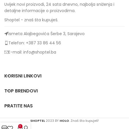
Uvijek novi proizvodi, 24 sata dnevno, najbolja sniženja i
detaljne informacije o proizvodima.
Shoptel - znaš šta kupuješ.
Ismeta Alajbegovića Šerbe 3, Sarajevo
Telefon: +387 33 86 44 56
E-mail: info@shoptel.ba
KORISNI LINKOVI
TOP BRENDOVI
PRATITE NAS
SHOPTEL
2023 BY
HOLO
. Znaš šta kupuješ!
0