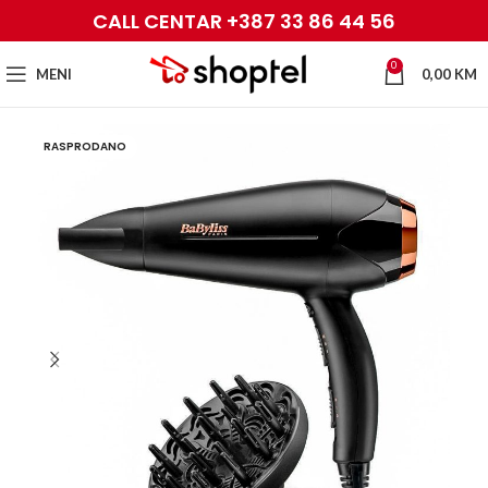
CALL CENTAR +387 33 86 44 56
0
MENI
0,00
KM
RASPRODANO