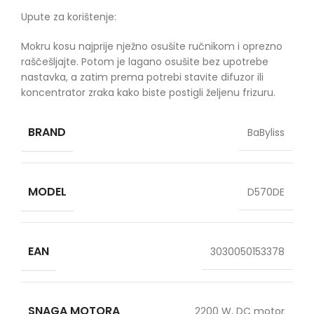
Upute za korištenje:
Mokru kosu najprije nježno osušite ručnikom i oprezno
raščešljajte. Potom je lagano osušite bez upotrebe
nastavka, a zatim prema potrebi stavite difuzor ili
koncentrator zraka kako biste postigli željenu frizuru.
BRAND
BaByliss
MODEL
D570DE
EAN
3030050153378
SNAGA MOTORA
2200 W, DC motor