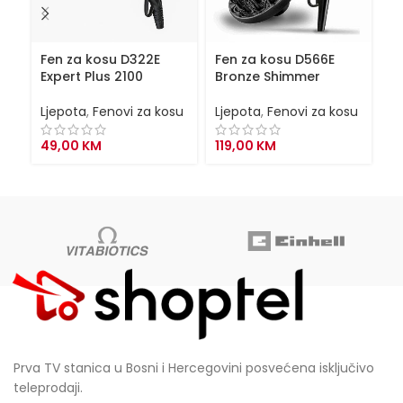
Fen za kosu D322E
Fen za kosu D566E
F
Expert Plus 2100
Bronze Shimmer
T
Ljepota
,
Fenovi za kosu
Ljepota
,
Fenovi za kosu
Lj
49,00
KM
119,00
KM
6
Prva TV stanica u Bosni i Hercegovini posvećena isključivo
teleprodaji.