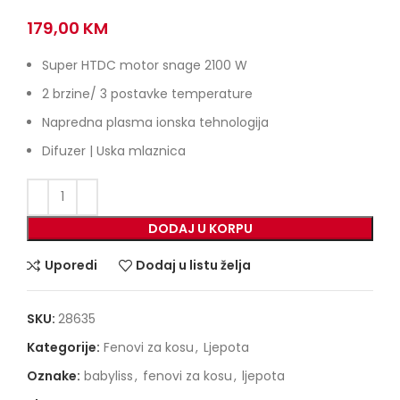
179,00
KM
Super HTDC motor snage 2100 W
2 brzine/ 3 postavke temperature
Napredna plasma ionska tehnologija
Difuzer | Uska mlaznica
DODAJ U KORPU
Uporedi
Dodaj u listu želja
SKU:
28635
Kategorije:
Fenovi za kosu
,
Ljepota
Oznake:
babyliss
,
fenovi za kosu
,
ljepota