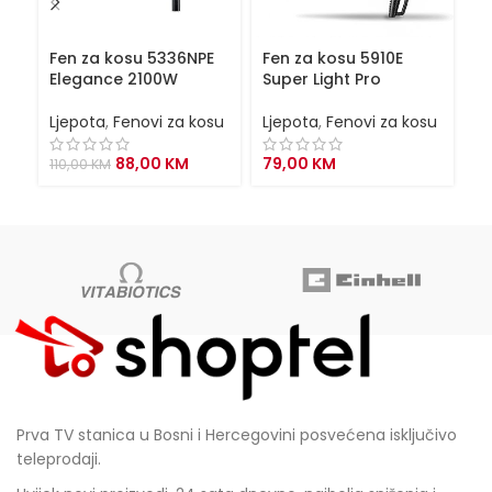
Fen za kosu 5336NPE
Fen za kosu 5910E
F
Elegance 2100W
Super Light Pro
P
Ljepota
,
Fenovi za kosu
Ljepota
,
Fenovi za kosu
Lj
Original
Current
88,00
KM
79,00
KM
110,00
KM
7
price
price
was:
is:
110,00 KM.
88,00 KM.
Prva TV stanica u Bosni i Hercegovini posvećena isključivo
teleprodaji.