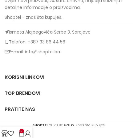
Uvijek novi proizvodi, 24 sata dnevno, najbolja sniženja i
detaljne informacije o proizvodima.
Shoptel - znaš šta kupuješ.
Ismeta Alajbegovića Šerbe 3, Sarajevo
Telefon: +387 33 86 44 56
E-mail: info@shoptel.ba
KORISNI LINKOVI
TOP BRENDOVI
PRATITE NAS
SHOPTEL
2023 BY
HOLO
. Znaš šta kupuješ!
0