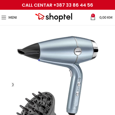
CALL CENTAR +387 33 86 44 56
0
MENI
0,00
KM