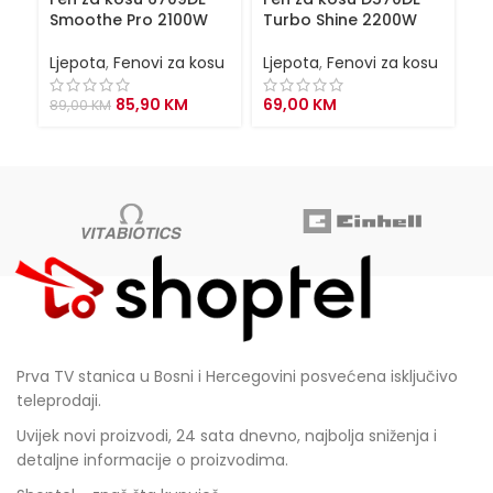
Ko
Smoothe Pro 2100W
Turbo Shine 2200W
C
Ljepota
,
Fenovi za kosu
Ljepota
,
Fenovi za kosu
Lj
Original
Current
85,90
KM
69,00
KM
89,00
KM
7
price
price
was:
is:
89,00 KM.
85,90 KM.
Prva TV stanica u Bosni i Hercegovini posvećena isključivo
teleprodaji.
Uvijek novi proizvodi, 24 sata dnevno, najbolja sniženja i
detaljne informacije o proizvodima.