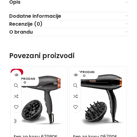
Opis
Dodatne informacije
Recenzije (0)
O brandu
Povezani proizvodi
-3%
RASPRODAN
O
RASPRODAN
O
Fen za kosu 6709DE
Fen za kosu D570DE