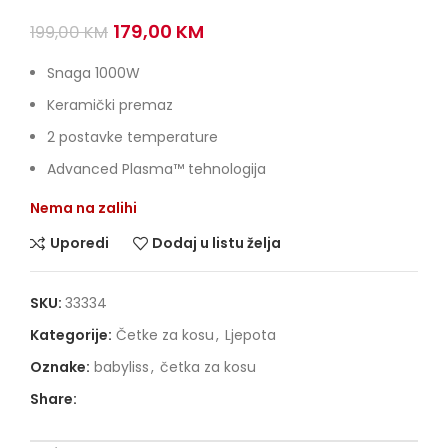
Original
Current
179,00
KM
199,00
KM
price
price
was:
is:
Snaga 1000W
199,00 KM.
179,00 KM.
Keramički premaz
2 postavke temperature
Advanced Plasma™ tehnologija
Nema na zalihi
Uporedi
Dodaj u listu želja
SKU:
33334
Kategorije:
Četke za kosu
,
Ljepota
Oznake:
babyliss
,
četka za kosu
Share: