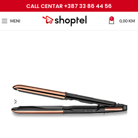
CALL CENTAR +387 33 86 44 56
0
MENI
0,00
KM