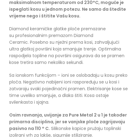
maksimalnom temperaturom od 230°C, moguće je
ispeglati kosu u jednom potezu. Ne samo da štedite
vrijeme nego i štitite Vašu kosu.
Diamond keramičke glatke ploče premazane
su profesionalnim premazom Diamond
Ceramic. Posebno su nježni prema kosi, zahvaljujući
ultra glatkoj površini koja smanjuje trenje. Optimalna
raspodjela topline na površini osigurava da se pramen
kose tretira samo nekoliko sekundi.
Sa ionskom funkcijom – ioni se oslobađaju u kosu preko
ploča. Negativno nabijeni ioni raspoređuju se u kosi i
zatvaraju svaki pojedinačni pramen. Elektrisanje kose se
time uveliko smanjuje, a dlaka štiti. Kosa ostaje
svilenkasta i sjajna.
Osim ravnanja, uvijanje za Pure Metal 2 u 1 je također
primarna disciplina, jer se vanjske ploče zagrijavaju
pasivno na 110 ° C.
Silikonske kapice pružaju toplinski
izolirani vrh za lakše, sigurnije stiliziranje.