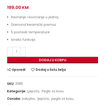
199,00
KM
Ravnanje i kovrčanje u jednoj
Diamond keramički premaz
5 postavki temperature
Ionska funkcija
DODAJ U KORPU
Uporedi
Dodaj u listu želja
SKU:
31185
Kategorije:
Ljepota
,
Pegle za kosu
Oznake:
babyliss
,
ljepota
,
pegla za kosu