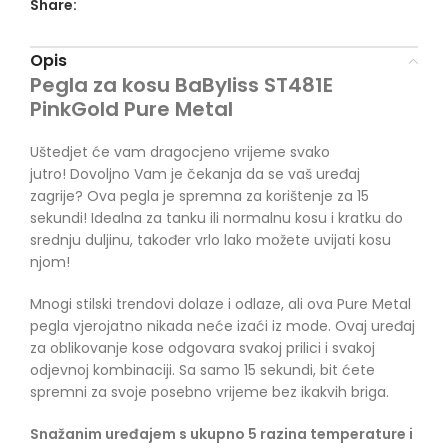
Share:
Opis
Pegla za kosu BaByliss ST481E
PinkGold Pure Metal
Uštedjet će vam dragocjeno vrijeme svako
jutro! Dovoljno Vam je čekanja da se vaš uređaj
zagrije? Ova pegla je spremna za korištenje za 15
sekundi! Idealna za tanku ili normalnu kosu i kratku do
srednju duljinu, također vrlo lako možete uvijati kosu
njom!
Mnogi stilski trendovi dolaze i odlaze, ali ova Pure Metal
pegla vjerojatno nikada neće izaći iz mode. Ovaj uređaj
za oblikovanje kose odgovara svakoj prilici i svakoj
odjevnoj kombinaciji. Sa samo 15 sekundi, bit ćete
spremni za svoje posebno vrijeme bez ikakvih briga.
Snažanim uređajem s ukupno 5 razina temperature i