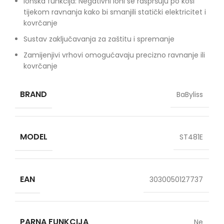
Ionska funkcija: Negativni ioni se raspršuju po kosi
tijekom ravnanja kako bi smanjili statički elektricitet i
kovrčanje
Sustav zaključavanja za zaštitu i spremanje
Zamijenjivi vrhovi omogućavaju precizno ravnanje ili
kovrčanje
BRAND
BaByliss
MODEL
ST481E
EAN
3030050127737
PARNA FUNKCIJA
Ne