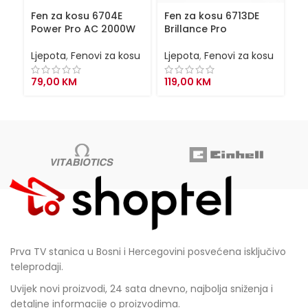
Fen za kosu 6704E
Fen za kosu 6713DE
P
Power Pro AC 2000W
Brillance Pro
Lj
Ljepota
,
Fenovi za kosu
Ljepota
,
Fenovi za kosu
8
79,00
KM
119,00
KM
Prva TV stanica u Bosni i Hercegovini posvećena isključivo
teleprodaji.
Uvijek novi proizvodi, 24 sata dnevno, najbolja sniženja i
detaljne informacije o proizvodima.