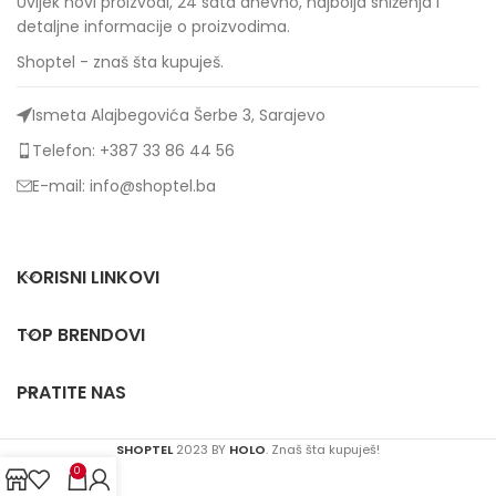
Uvijek novi proizvodi, 24 sata dnevno, najbolja sniženja i
detaljne informacije o proizvodima.
Shoptel - znaš šta kupuješ.
Ismeta Alajbegovića Šerbe 3, Sarajevo
Telefon: +387 33 86 44 56
E-mail: info@shoptel.ba
KORISNI LINKOVI
TOP BRENDOVI
PRATITE NAS
SHOPTEL
2023 BY
HOLO
. Znaš šta kupuješ!
0