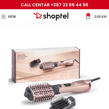
CALL CENTAR +387 33 86 44 56
0
MENI
0,00
KM