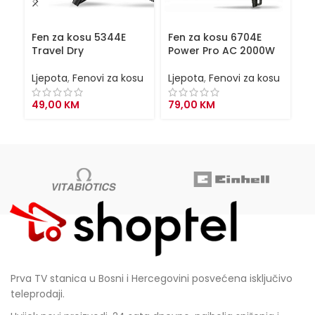
Fen za kosu 5344E
Fen za kosu 6704E
F
Travel Dry
Power Pro AC 2000W
Br
Ljepota
,
Fenovi za kosu
Ljepota
,
Fenovi za kosu
Lj
49,00
KM
79,00
KM
1
Prva TV stanica u Bosni i Hercegovini posvećena isključivo
teleprodaji.