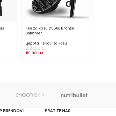
lus
Fen za kosu D566E Bronze
Fen za
Shimmer
2200W
Ljepota
,
Fenovi za kosu
Ljepota
119,00
KM
69,00
P BRENDOVI
PRATITE NAS