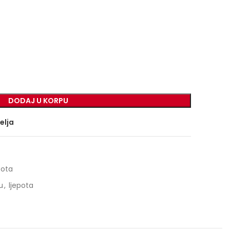
DODAJ U KORPU
želja
pota
u
,
ljepota