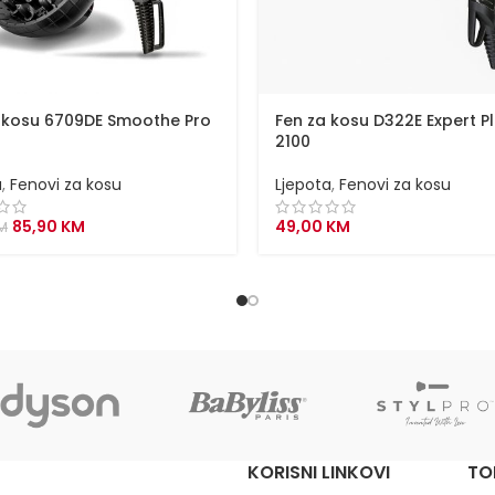
 kosu 6709DE Smoothe Pro
Fen za kosu D322E Expert P
2100
a
,
Fenovi za kosu
Ljepota
,
Fenovi za kosu
Original
Current
85,90
KM
49,00
KM
M
price
price
was:
is:
89,00 KM.
85,90 KM.
KORISNI LINKOVI
TO