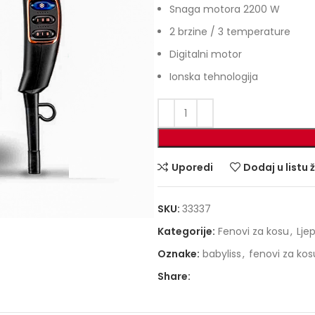
Snaga motora 2200 W
2 brzine / 3 temperature
Digitalni motor
Ionska tehnologija
Uporedi
Dodaj u listu 
SKU:
33337
Kategorije:
Fenovi za kosu
,
Lje
Oznake:
babyliss
,
fenovi za kos
Share: