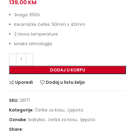
139,00
KM
Snaga: 650V
Keramičke četke: 50mm x 40mm
2 nivoa temperature
Ionska tehnologija
DODAJ U KORPU
Uporedi
Dodaj u listu želja
SKU:
28171
Kategorije:
Četke za kosu
,
Ljepota
Oznake:
babyliss
,
četka za kosu
,
ljepota
Share: