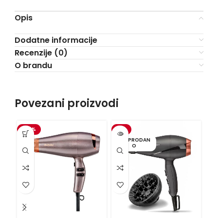
Opis
Dodatne informacije
Recenzije (0)
O brandu
Povezani proizvodi
-20%
-3%
R
RASPRODAN
O