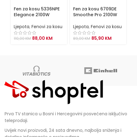
Fen za kosu 5336NPE
Fen za kosu 6709DE
F
Elegance 2100W
Smoothe Pro 2100W
T
Ljepota
,
Fenovi za kosu
Ljepota
,
Fenovi za kosu
Lj
Original
Current
Original
Current
88,00
KM
85,90
KM
110,00
KM
89,00
KM
6
price
price
price
price
was:
is:
was:
is:
110,00 KM.
88,00 KM.
89,00 KM.
85,90 KM.
Prva TV stanica u Bosni i Hercegovini posvećena isključivo
teleprodaji.
Uvijek novi proizvodi, 24 sata dnevno, najbolja sniženja i
detaljne informacije o proizvodima.