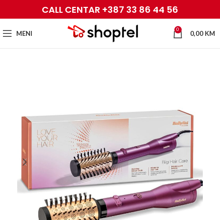
CALL CENTAR +387 33 86 44 56
0
MENI
0,00
KM