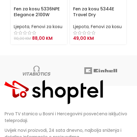
Fen za kosu 5336NPE
Fen za kosu 5344E
F
Elegance 2100W
Travel Dry
P
Ljepota
,
Fenovi za kosu
Ljepota
,
Fenovi za kosu
Lj
Original
Current
88,00
KM
49,00
KM
110,00
KM
7
price
price
was:
is:
110,00 KM.
88,00 KM.
Prva TV stanica u Bosni i Hercegovini posvećena isključivo
teleprodaji.
Uvijek novi proizvodi, 24 sata dnevno, najbolja sniženja i
detaljne informacije o proizvodima.