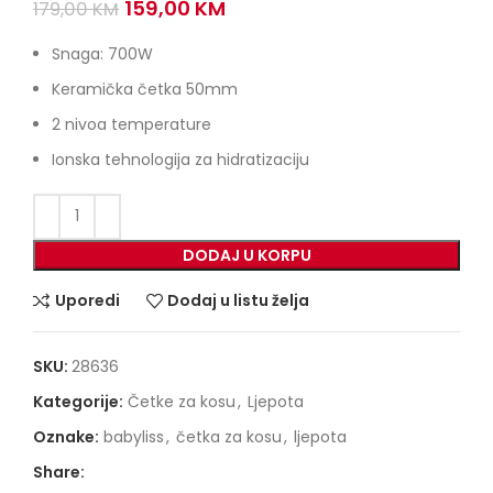
Original
Current
159,00
KM
179,00
KM
price
price
was:
is:
Snaga: 700W
179,00 KM.
159,00 KM.
Keramička četka 50mm
2 nivoa temperature
Ionska tehnologija za hidratizaciju
DODAJ U KORPU
Uporedi
Dodaj u listu želja
SKU:
28636
Kategorije:
Četke za kosu
,
Ljepota
Oznake:
babyliss
,
četka za kosu
,
ljepota
Share: