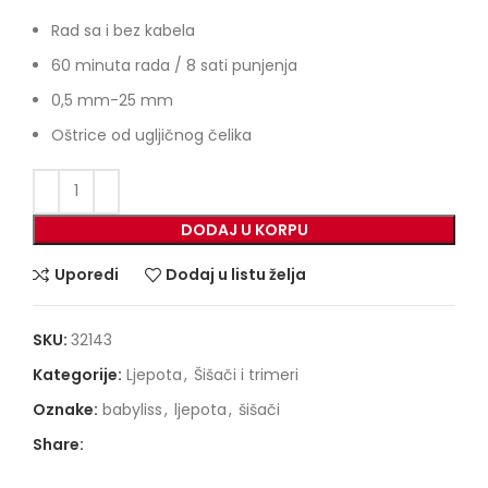
price
price
was:
is:
Rad sa i bez kabela
109,00 KM.
89,90 KM.
60 minuta rada / 8 sati punjenja
0,5 mm-25 mm
Oštrice od ugljičnog čelika
DODAJ U KORPU
Uporedi
Dodaj u listu želja
SKU:
32143
Kategorije:
Ljepota
,
Šišači i trimeri
Oznake:
babyliss
,
ljepota
,
šišači
Share: