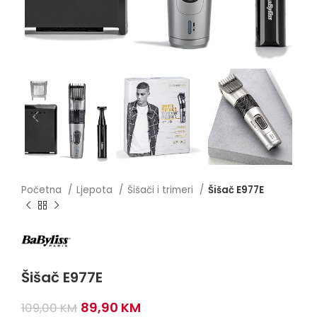
Početna
Ljepota
Šišači i trimeri
Šišač E977E
Šišač E977E
Original
Current
89,90
KM
109,00
KM