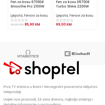
Fen za kosu 6709DE
Fen za kosu D570DE
F
Smoothe Pro 2100W
Turbo Shine 2200W
Sa
2
Ljepota
,
Fenovi za kosu
Ljepota
,
Fenovi za kosu
Lj
Original
Current
85,90
KM
69,00
KM
89,00
KM
price
price
2
was:
is:
89,00 KM.
85,90 KM.
Prva TV stanica u Bosni i Hercegovini posvećena isključivo
teleprodaji.
Uvijek novi proizvodi, 24 sata dnevno, najbolja sniženja i
detaljne informacije o proizvodima.