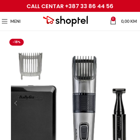
CALL CENTAR +387 33 86 44 56
0
MENI
0,00
KM
-18%