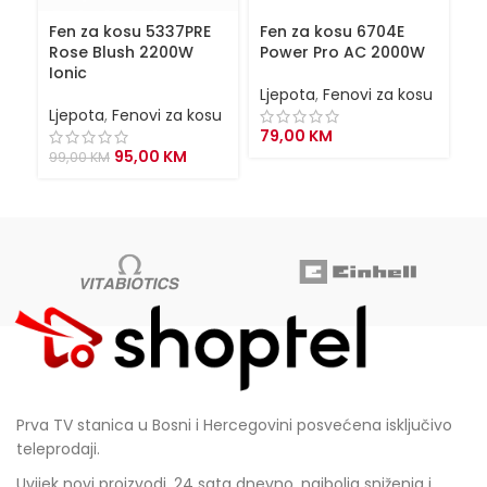
Fen za kosu 5337PRE
Fen za kosu 6704E
F
Rose Blush 2200W
Power Pro AC 2000W
S
Ionic
Ljepota
,
Fenovi za kosu
Lj
Ljepota
,
Fenovi za kosu
79,00
KM
8
Original
Current
95,00
KM
99,00
KM
price
price
was:
is:
99,00 KM.
95,00 KM.
Prva TV stanica u Bosni i Hercegovini posvećena isključivo
teleprodaji.
Uvijek novi proizvodi, 24 sata dnevno, najbolja sniženja i