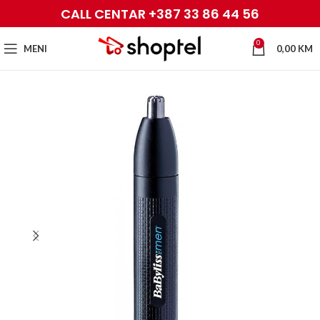
CALL CENTAR +387 33 86 44 56
0
MENI
0,00
KM