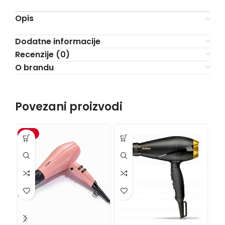
Opis
Dodatne informacije
Recenzije (0)
O brandu
Povezani proizvodi
-4%
-3
R