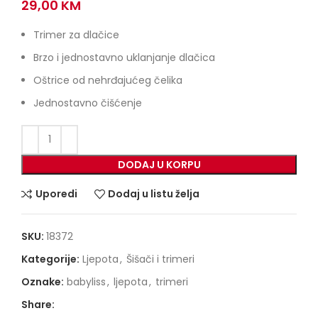
29,00
KM
Trimer za dlačice
Brzo i jednostavno uklanjanje dlačica
Oštrice od nehrđajućeg čelika
Jednostavno čišćenje
DODAJ U KORPU
Uporedi
Dodaj u listu želja
SKU:
18372
Kategorije:
Ljepota
,
Šišači i trimeri
Oznake:
babyliss
,
ljepota
,
trimeri
Share: