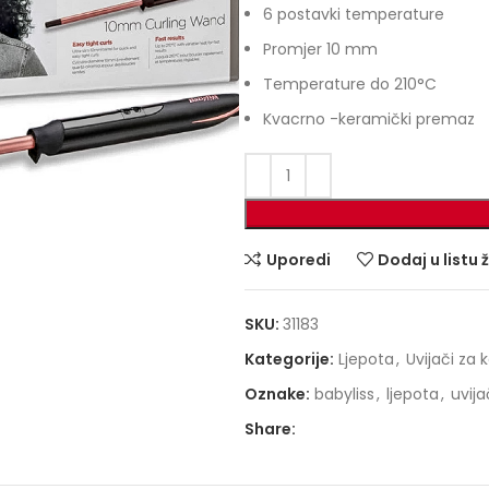
6 postavki temperature
Promjer 10 mm
Temperature do 210°C
Kvacrno -keramički premaz
Uporedi
Dodaj u listu 
SKU:
31183
Kategorije:
Ljepota
,
Uvijači za 
Oznake:
babyliss
,
ljepota
,
uvija
Share: