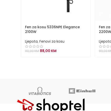
Fen za kosu 5336NPE Elegance
Fen za
2100W
2200W 
Ljepota
,
Fenovi za kosu
Ljepot
Original
Current
88,00
KM
110,00
KM
99,00
K
price
price
was:
is:
110,00 KM.
88,00 KM.