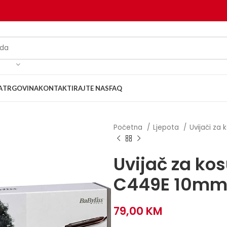
A
TRGOVINA
KONTAKTIRAJTE NAS
FAQ
Početna
Ljepota
Uvijači za
Uvijač za kos
C449E 10m
79,00
KM