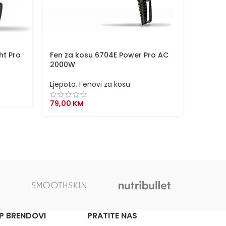
ht Pro
Fen za kosu 6704E Power Pro AC
Fen za 
2000W
Ljepota
Ljepota
,
Fenovi za kosu
119,00
79,00
KM
P BRENDOVI
PRATITE NAS