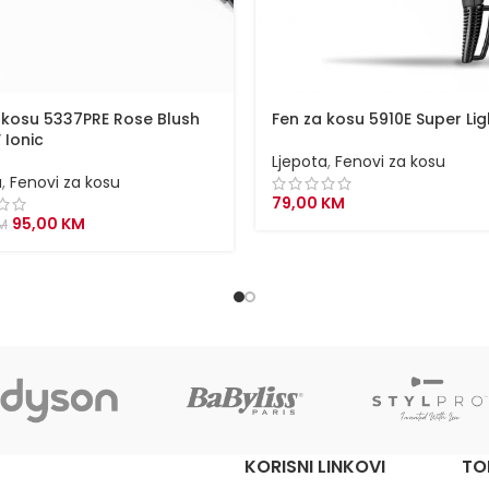
 kosu 5337PRE Rose Blush
Fen za kosu 5910E Super Lig
Ionic
Ljepota
,
Fenovi za kosu
a
,
Fenovi za kosu
79,00
KM
Original
Current
95,00
KM
M
price
price
was:
is:
99,00 KM.
95,00 KM.
KORISNI LINKOVI
TO