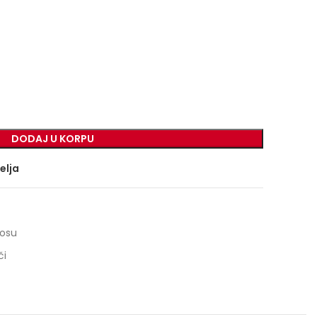
DODAJ U KORPU
želja
kosu
či